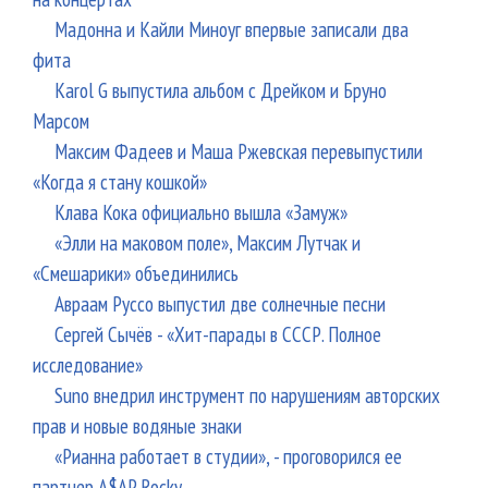
Мадонна и Кайли Миноуг впервые записали два
фита
Karol G выпустила альбом с Дрейком и Бруно
Марсом
Максим Фадеев и Маша Ржевская перевыпустили
«Когда я стану кошкой»
Клава Кока официально вышла «Замуж»
«Элли на маковом поле», Максим Лутчак и
«Смешарики» объединились
Авраам Руссо выпустил две солнечные песни
Сергей Сычёв - «Хит-парады в СССР. Полное
исследование»
Suno внедрил инструмент по нарушениям авторских
прав и новые водяные знаки
«Рианна работает в студии», - проговорился ее
партнер A$AP Rocky