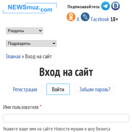
Перейти к основному
Подписывайтесь:
НОВОСТИ
содержанию
X
Facebook
18+
МУЗЫКИ И
Main menu
ШОУ БИЗНЕСА
Подразделы
NEWSMUZ.COM
Главная
»
Вход на сайт
Вы здесь
Вход на сайт
Регистрация
Войти
(активная вкладка)
Забыли пароль?
Имя пользователя
*
Укажите ваше имя на сайте Новости музыки и шоу бизнеса