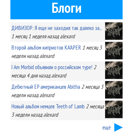
Блоги
ДИВИЗОР: Я еще не заходил так далеко за...
1 месяц 1 неделя
назад
alexard
Второй альбом киприотов KA'APER
1 месяц 3
недели
назад
alexard
I Am Morbid объявили о российском туре!
2
месяца 4 дня
назад
alexard
Дебютный EP американцев Abitha
2 месяца 3
недели
назад
alexard
Новый альбом немцев Teeth of Lamb
2 месяца
3 недели
назад
alexard
ещё