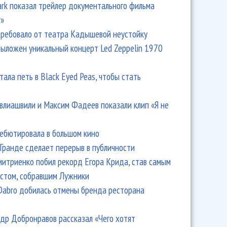
Park показал трейлер документального фильма
r»
ребовало от театра Кадышевой неустойку
выложен уникальный концерт Led Zeppelin 1970
тала петь в Black Eyed Peas, чтобы стать
влиашвили и Максим Фадеев показали клип «Я не
дебютировала в большом кино
Гранде сделает перерыв в публичности
итриенко побил рекорд Егора Крида, став самым
стом, собравшим Лужники
Dabro добилась отмены бренда ресторана
др Добронравов рассказал «Чего хотят