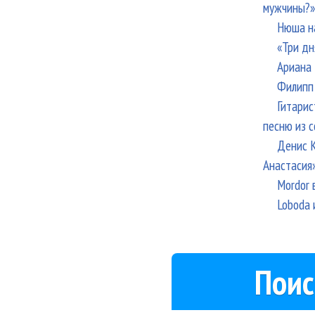
мужчины?»
Нюша н
«Три дн
Ариана 
Филипп 
Гитарис
песню из с
Денис К
Анастасия
Mordor 
Loboda 
Поис