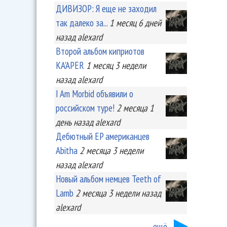
ДИВИЗОР: Я еще не заходил
так далеко за...
1 месяц 6 дней
назад
alexard
Второй альбом киприотов
KA'APER
1 месяц 3 недели
назад
alexard
I Am Morbid объявили о
российском туре!
2 месяца 1
день
назад
alexard
Дебютный EP американцев
Abitha
2 месяца 3 недели
назад
alexard
Новый альбом немцев Teeth of
Lamb
2 месяца 3 недели
назад
alexard
ещё