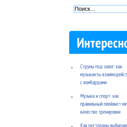
Интересн
Струны под залог: как
музыканты взаимодейс
с ломбардами
Музыка и спорт: как
правильный плейлист м
качество тренировки
Как рестораны выбира