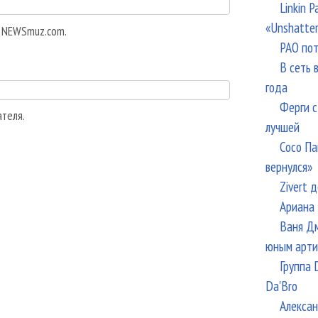
Linkin 
«Unshatte
а NEWSmuz.com.
РАО пот
В сеть 
года
Ферги с
ателя.
лучшей
Сосо Па
вернулся»
Zivert 
Ариана 
Ваня Дм
юным арти
Группа 
Da'Bro
Алексан