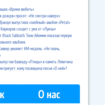
ашла «Время любить»
я дождя» просят: «Не смотри наверх»
Гранде выпустила «злобный» альбом «Petal»
Киркоров сходит с ума от «Луизы»
т Black Sabbath Тони Айомми показал первую
ольного альбома
лявер умоляет ИИ-модель: «Не плачь,
»
выпустил балладу «Птицы» в память Левитина
интригует: кому посвящена песня «О ней»?
к
О нас