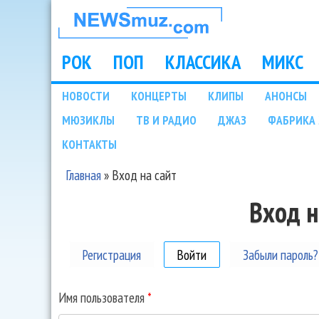
НОВОСТИ
МУЗЫКИ И
РОК
ПОП
КЛАССИКА
МИКС
Main menu
ШОУ БИЗНЕСА
НОВОСТИ
КОНЦЕРТЫ
КЛИПЫ
АНОНСЫ
Подразделы
МЮЗИКЛЫ
ТВ И РАДИО
ДЖАЗ
ФАБРИКА 
NEWSMUZ.COM
КОНТАКТЫ
Главная
»
Вход на сайт
Вы здесь
Вход н
Регистрация
Войти
(активная вкладка)
Забыли пароль?
Имя пользователя
*