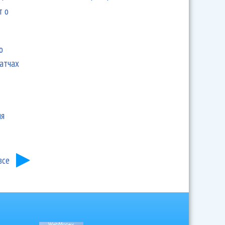
т о
ю
матчах
ия
все