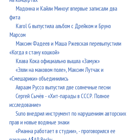
Мадонна и Кайли Миноуг впервые записали два
фита
Karol G выпустила альбом с Дрейком и Бруно
Марсом
Максим Фадеев и Маша Ржевская перевыпустили
«Когда я стану кошкой»
Клава Кока официально вышла «Замуж»
«Элли на маковом поле», Максим Лутчак и
«Смешарики» объединились
Авраам Руссо выпустил две солнечные песни
Сергей Сычёв - «Хит-парады в СССР. Полное
исследование»
Suno внедрил инструмент по нарушениям авторских
прав и новые водяные знаки
«Рианна работает в студии», - проговорился ее
партнер A$AP Rocky