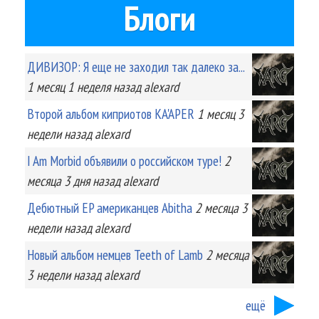
Блоги
ДИВИЗОР: Я еще не заходил так далеко за...
1 месяц 1 неделя
назад
alexard
Второй альбом киприотов KA'APER
1 месяц 3
недели
назад
alexard
I Am Morbid объявили о российском туре!
2
месяца 3 дня
назад
alexard
Дебютный EP американцев Abitha
2 месяца 3
недели
назад
alexard
Новый альбом немцев Teeth of Lamb
2 месяца
3 недели
назад
alexard
ещё