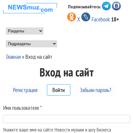
Перейти к основному
Подписывайтесь:
НОВОСТИ
содержанию
X
Facebook
18+
МУЗЫКИ И
Main menu
ШОУ БИЗНЕСА
Подразделы
NEWSMUZ.COM
Главная
»
Вход на сайт
Вы здесь
Вход на сайт
Регистрация
Войти
(активная вкладка)
Забыли пароль?
Имя пользователя
*
Укажите ваше имя на сайте Новости музыки и шоу бизнеса