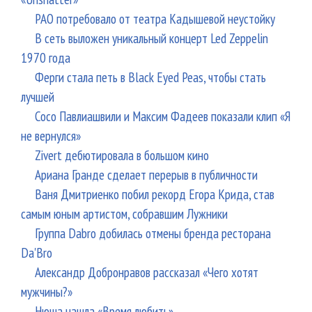
РАО потребовало от театра Кадышевой неустойку
В сеть выложен уникальный концерт Led Zeppelin
1970 года
Ферги стала петь в Black Eyed Peas, чтобы стать
лучшей
Сосо Павлиашвили и Максим Фадеев показали клип «Я
не вернулся»
Zivert дебютировала в большом кино
Ариана Гранде сделает перерыв в публичности
Ваня Дмитриенко побил рекорд Егора Крида, став
самым юным артистом, собравшим Лужники
Группа Dabro добилась отмены бренда ресторана
Da'Bro
Александр Добронравов рассказал «Чего хотят
мужчины?»
Нюша нашла «Время любить»