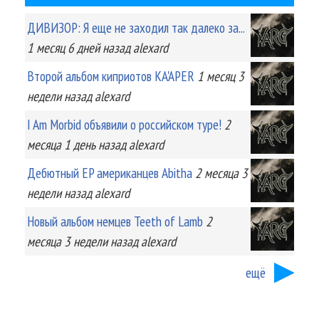
ДИВИЗОР: Я еще не заходил так далеко за...
1 месяц 6 дней
назад
alexard
Второй альбом киприотов KA'APER
1 месяц 3
недели
назад
alexard
I Am Morbid объявили о российском туре!
2
месяца 1 день
назад
alexard
Дебютный EP американцев Abitha
2 месяца 3
недели
назад
alexard
Новый альбом немцев Teeth of Lamb
2
месяца 3 недели
назад
alexard
ещё