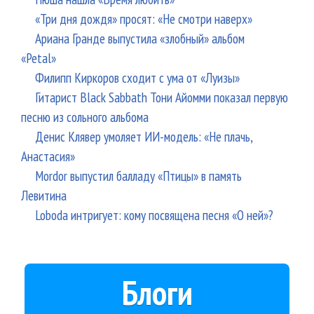
«Три дня дождя» просят: «Не смотри наверх»
Ариана Гранде выпустила «злобный» альбом
«Petal»
Филипп Киркоров сходит с ума от «Луизы»
Гитарист Black Sabbath Тони Айомми показал первую
песню из сольного альбома
Денис Клявер умоляет ИИ-модель: «Не плачь,
Анастасия»
Mordor выпустил балладу «Птицы» в память
Левитина
Loboda интригует: кому посвящена песня «О ней»?
Блоги