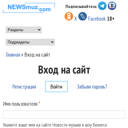
Перейти к основному
Подписывайтесь:
НОВОСТИ
содержанию
X
Facebook
18+
МУЗЫКИ И
Main menu
ШОУ БИЗНЕСА
Подразделы
NEWSMUZ.COM
Главная
»
Вход на сайт
Вы здесь
Вход на сайт
Регистрация
Войти
(активная вкладка)
Забыли пароль?
Имя пользователя
*
Укажите ваше имя на сайте Новости музыки и шоу бизнеса