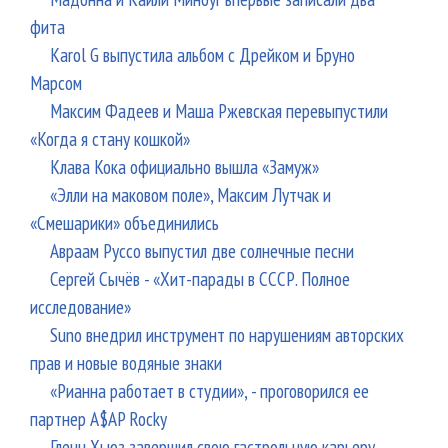
фита
Karol G выпустила альбом с Дрейком и Бруно
Марсом
Максим Фадеев и Маша Ржевская перевыпустили
«Когда я стану кошкой»
Клава Кока официально вышла «Замуж»
«Элли на маковом поле», Максим Лутчак и
«Смешарики» объединились
Авраам Руссо выпустил две солнечные песни
Сергей Сычёв - «Хит-парады в СССР. Полное
исследование»
Suno внедрил инструмент по нарушениям авторских
прав и новые водяные знаки
«Рианна работает в студии», - проговорился ее
партнер A$AP Rocky
Гленн Хьюз завершил свою гастрольную карьеру