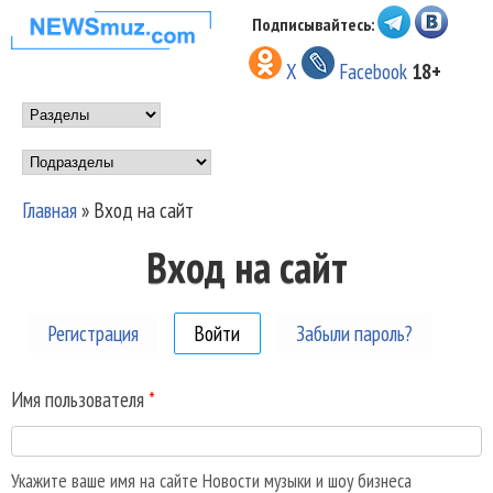
Перейти к основному
Подписывайтесь:
НОВОСТИ
содержанию
X
Facebook
18+
МУЗЫКИ И
Main menu
ШОУ БИЗНЕСА
Подразделы
NEWSMUZ.COM
Главная
»
Вход на сайт
Вы здесь
Вход на сайт
Регистрация
Войти
(активная вкладка)
Забыли пароль?
Имя пользователя
*
Укажите ваше имя на сайте Новости музыки и шоу бизнеса