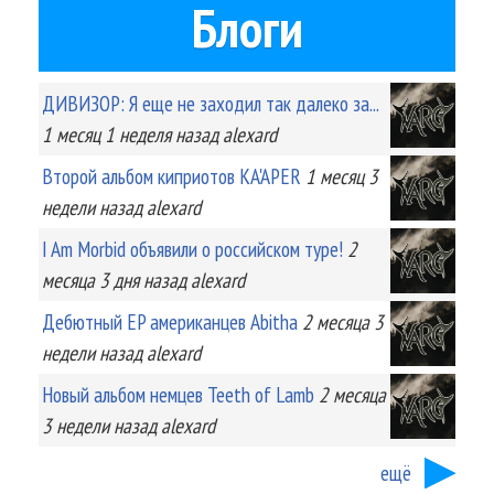
Блоги
ДИВИЗОР: Я еще не заходил так далеко за...
1 месяц 1 неделя
назад
alexard
Второй альбом киприотов KA'APER
1 месяц 3
недели
назад
alexard
I Am Morbid объявили о российском туре!
2
месяца 3 дня
назад
alexard
Дебютный EP американцев Abitha
2 месяца 3
недели
назад
alexard
Новый альбом немцев Teeth of Lamb
2 месяца
3 недели
назад
alexard
ещё