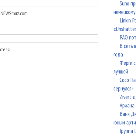
Suno пр
немецкому
а NEWSmuz.com.
Linkin 
«Unshatte
РАО пот
В сеть 
ателя.
года
Ферги с
лучшей
Сосо Па
вернулся»
Zivert 
Ариана 
Ваня Дм
юным арти
Группа 