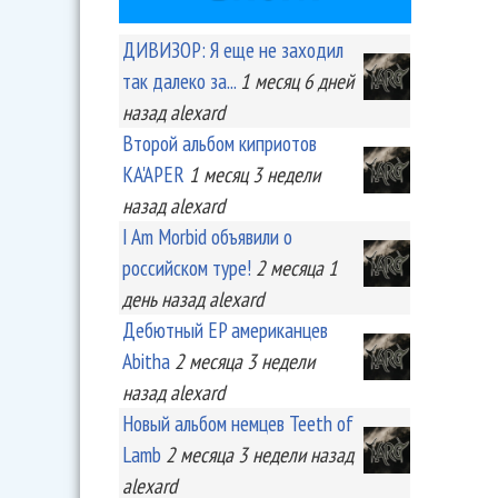
ДИВИЗОР: Я еще не заходил
так далеко за...
1 месяц 6 дней
назад
alexard
Второй альбом киприотов
KA'APER
1 месяц 3 недели
назад
alexard
I Am Morbid объявили о
российском туре!
2 месяца 1
день
назад
alexard
Дебютный EP американцев
Abitha
2 месяца 3 недели
назад
alexard
Новый альбом немцев Teeth of
Lamb
2 месяца 3 недели
назад
alexard