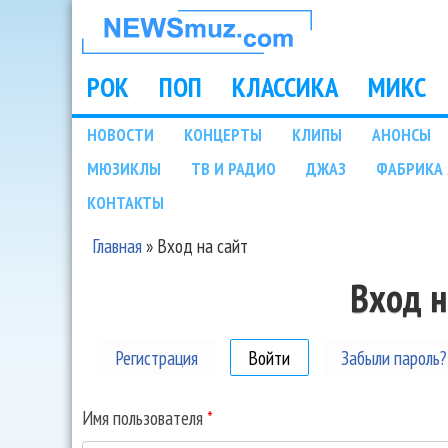
НОВОСТИ
МУЗЫКИ И
РОК
ПОП
КЛАССИКА
МИКС
Main menu
ШОУ БИЗНЕСА
НОВОСТИ
КОНЦЕРТЫ
КЛИПЫ
АНОНСЫ
Подразделы
МЮЗИКЛЫ
ТВ И РАДИО
ДЖАЗ
ФАБРИКА 
NEWSMUZ.COM
КОНТАКТЫ
Главная
»
Вход на сайт
Вы здесь
Вход н
Регистрация
Войти
(активная вкладка)
Забыли пароль?
Имя пользователя
*