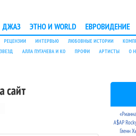
Перейти к основному
содержанию
ДЖАЗ
ЭТНО И WORLD
ЕВРОВИДЕНИЕ
РЕЦЕНЗИИ
ИНТЕРВЬЮ
ЛЮБОВНЫЕ ИСТОРИИ
КОМП
ЗВЕЗД
АЛЛА ПУГАЧЕВА И КО
ПРОФИ
АРТИСТЫ
О 
а сайт
«Рианна
A$AP Rock
Гленн Х