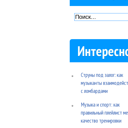
Интересн
Струны под залог: как
музыканты взаимодейс
с ломбардами
Музыка и спорт: как
правильный плейлист м
качество тренировки