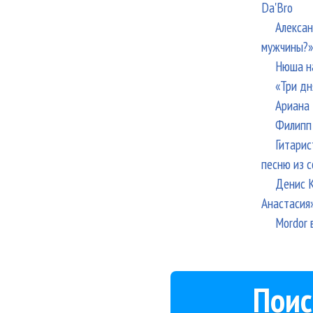
Da'Bro
Алексан
мужчины?»
Нюша н
«Три дн
Ариана 
Филипп 
Гитарис
песню из с
Денис К
Анастасия
Mordor 
Поис