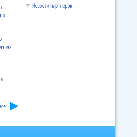
Новости партнеров
ют
т о
ю
матчах
ия
все