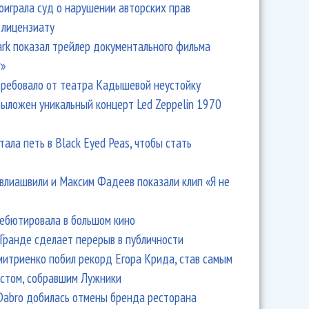
оиграла суд о нарушении авторских прав
 лицензиату
Park показал трейлер документального фильма
r»
ребовало от театра Кадышевой неустойку
выложен уникальный концерт Led Zeppelin 1970
тала петь в Black Eyed Peas, чтобы стать
влиашвили и Максим Фадеев показали клип «Я не
дебютировала в большом кино
Гранде сделает перерыв в публичности
итриенко побил рекорд Егора Крида, став самым
стом, собравшим Лужники
Dabro добилась отмены бренда ресторана