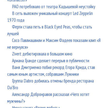
РАО потребовало от театра Кадышевой неустойку
В сеть выложен уникальный концерт Led Zeppelin
1970 года
Ферги стала петь в Black Eyed Peas, чтобы стать
лучшей
Сосо Павлиашвили и Максим Фадеев показали клип «Я
не вернулся»
Zivert дебютировала в большом кино
Ариана Гранде сделает перерыв в публичности
Ваня Дмитриенко побил рекорд Егора Крида, став
самым юным артистом, собравшим Лужники
Группа Dabro добилась отмены бренда ресторана
Da'Bro
Александр Добронравов рассказал «Чего хотят
мужчины?»
Нюша нашла «Время любить»