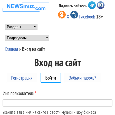
Перейти к основному
Подписывайтесь:
НОВОСТИ
содержанию
X
Facebook
18+
МУЗЫКИ И
Main menu
ШОУ БИЗНЕСА
Подразделы
NEWSMUZ.COM
Главная
»
Вход на сайт
Вы здесь
Вход на сайт
Регистрация
Войти
(активная вкладка)
Забыли пароль?
Имя пользователя
*
Укажите ваше имя на сайте Новости музыки и шоу бизнеса