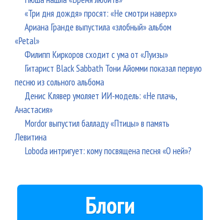
«Три дня дождя» просят: «Не смотри наверх»
Ариана Гранде выпустила «злобный» альбом
«Petal»
Филипп Киркоров сходит с ума от «Луизы»
Гитарист Black Sabbath Тони Айомми показал первую
песню из сольного альбома
Денис Клявер умоляет ИИ-модель: «Не плачь,
Анастасия»
Mordor выпустил балладу «Птицы» в память
Левитина
Loboda интригует: кому посвящена песня «О ней»?
Блоги