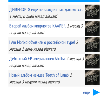
ДИВИЗОР: Я еще не заходил так далеко за...
1 месяц 6 дней
назад
alexard
Второй альбом киприотов KA'APER
1 месяц 3
недели
назад
alexard
I Am Morbid объявили о российском туре!
2
месяца 1 день
назад
alexard
Дебютный EP американцев Abitha
2 месяца 3
недели
назад
alexard
Новый альбом немцев Teeth of Lamb
2
месяца 3 недели
назад
alexard
ещё