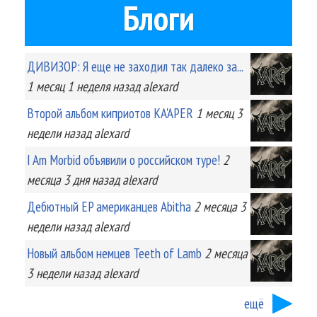
Блоги
ДИВИЗОР: Я еще не заходил так далеко за...
1 месяц 1 неделя
назад
alexard
Второй альбом киприотов KA'APER
1 месяц 3
недели
назад
alexard
I Am Morbid объявили о российском туре!
2
месяца 3 дня
назад
alexard
Дебютный EP американцев Abitha
2 месяца 3
недели
назад
alexard
Новый альбом немцев Teeth of Lamb
2 месяца
3 недели
назад
alexard
ещё