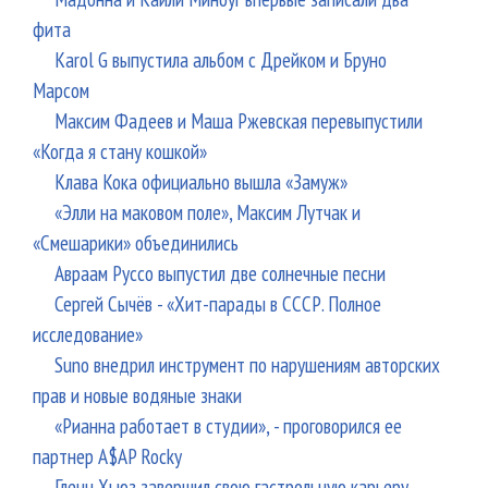
фита
Karol G выпустила альбом с Дрейком и Бруно
Марсом
Максим Фадеев и Маша Ржевская перевыпустили
«Когда я стану кошкой»
Клава Кока официально вышла «Замуж»
«Элли на маковом поле», Максим Лутчак и
«Смешарики» объединились
Авраам Руссо выпустил две солнечные песни
Сергей Сычёв - «Хит-парады в СССР. Полное
исследование»
Suno внедрил инструмент по нарушениям авторских
прав и новые водяные знаки
«Рианна работает в студии», - проговорился ее
партнер A$AP Rocky
Гленн Хьюз завершил свою гастрольную карьеру