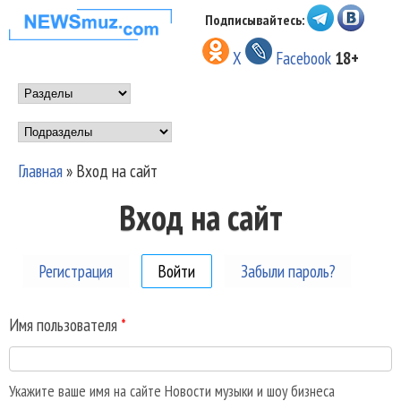
Перейти к основному
Подписывайтесь:
НОВОСТИ
содержанию
X
Facebook
18+
МУЗЫКИ И
Main menu
ШОУ БИЗНЕСА
Подразделы
NEWSMUZ.COM
Главная
»
Вход на сайт
Вы здесь
Вход на сайт
Регистрация
Войти
(активная вкладка)
Забыли пароль?
Имя пользователя
*
Укажите ваше имя на сайте Новости музыки и шоу бизнеса