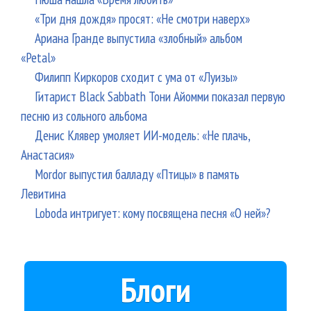
«Три дня дождя» просят: «Не смотри наверх»
Ариана Гранде выпустила «злобный» альбом
«Petal»
Филипп Киркоров сходит с ума от «Луизы»
Гитарист Black Sabbath Тони Айомми показал первую
песню из сольного альбома
Денис Клявер умоляет ИИ-модель: «Не плачь,
Анастасия»
Mordor выпустил балладу «Птицы» в память
Левитина
Loboda интригует: кому посвящена песня «О ней»?
Блоги