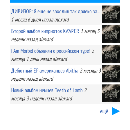
ДИВИЗОР: Я еще не заходил так далеко за...
1 месяц 6 дней
назад
alexard
Второй альбом киприотов KA'APER
1 месяц 3
недели
назад
alexard
I Am Morbid объявили о российском туре!
2
месяца 1 день
назад
alexard
Дебютный EP американцев Abitha
2 месяца 3
недели
назад
alexard
Новый альбом немцев Teeth of Lamb
2
месяца 3 недели
назад
alexard
ещё