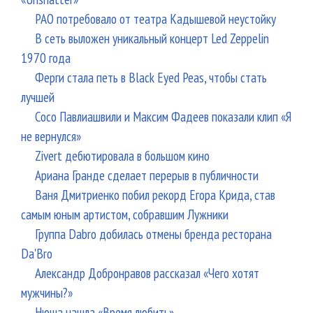
РАО потребовало от театра Кадышевой неустойку
В сеть выложен уникальный концерт Led Zeppelin
1970 года
Ферги стала петь в Black Eyed Peas, чтобы стать
лучшей
Сосо Павлиашвили и Максим Фадеев показали клип «Я
не вернулся»
Zivert дебютировала в большом кино
Ариана Гранде сделает перерыв в публичности
Ваня Дмитриенко побил рекорд Егора Крида, став
самым юным артистом, собравшим Лужники
Группа Dabro добилась отмены бренда ресторана
Da'Bro
Александр Добронравов рассказал «Чего хотят
мужчины?»
Нюша нашла «Время любить»