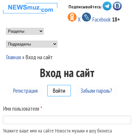
Перейти к основному
Подписывайтесь:
НОВОСТИ
содержанию
X
Facebook
18+
МУЗЫКИ И
Main menu
ШОУ БИЗНЕСА
Подразделы
NEWSMUZ.COM
Главная
»
Вход на сайт
Вы здесь
Вход на сайт
Регистрация
Войти
(активная вкладка)
Забыли пароль?
Имя пользователя
*
Укажите ваше имя на сайте Новости музыки и шоу бизнеса