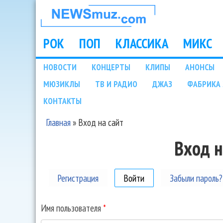
НОВОСТИ
МУЗЫКИ И
РОК
ПОП
КЛАССИКА
МИКС
Main menu
ШОУ БИЗНЕСА
НОВОСТИ
КОНЦЕРТЫ
КЛИПЫ
АНОНСЫ
Подразделы
МЮЗИКЛЫ
ТВ И РАДИО
ДЖАЗ
ФАБРИКА 
NEWSMUZ.COM
КОНТАКТЫ
Главная
»
Вход на сайт
Вы здесь
Вход н
Регистрация
Войти
(активная вкладка)
Забыли пароль?
Имя пользователя
*