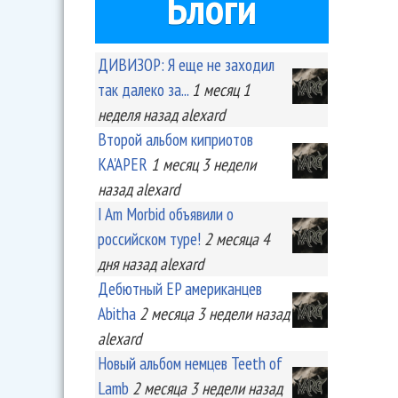
Блоги
ДИВИЗОР: Я еще не заходил
так далеко за...
1 месяц 1
неделя
назад
alexard
Второй альбом киприотов
KA'APER
1 месяц 3 недели
назад
alexard
I Am Morbid объявили о
российском туре!
2 месяца 4
дня
назад
alexard
Дебютный EP американцев
Abitha
2 месяца 3 недели
назад
alexard
Новый альбом немцев Teeth of
Lamb
2 месяца 3 недели
назад