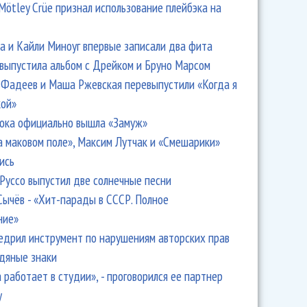
Mötley Crüe признал использование плейбэка на
 и Кайли Миноуг впервые записали два фита
 выпустила альбом с Дрейком и Бруно Марсом
Фадеев и Маша Ржевская перевыпустили «Когда я
кой»
ока официально вышла «Замуж»
а маковом поле», Максим Лутчак и «Смешарики»
ись
Руссо выпустил две солнечные песни
Сычёв - «Хит-парады в СССР. Полное
ние»
едрил инструмент по нарушениям авторских прав
одяные знаки
 работает в студии», - проговорился ее партнер
y