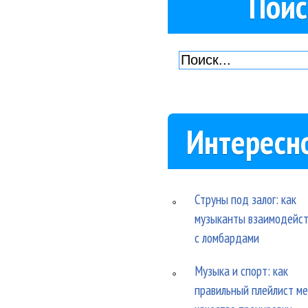
Поис
Интересн
Струны под залог: как
музыканты взаимодейс
с ломбардами
Музыка и спорт: как
правильный плейлист м