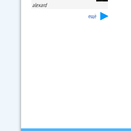
alexard
ещё