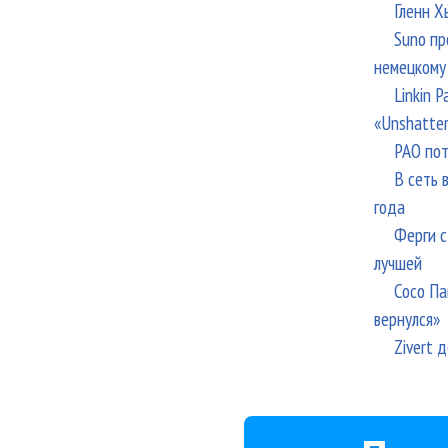
Гленн Х
Suno пр
немецкому
Linkin 
«Unshatte
РАО пот
В сеть 
года
Ферги с
лучшей
Сосо Па
вернулся»
Zivert 