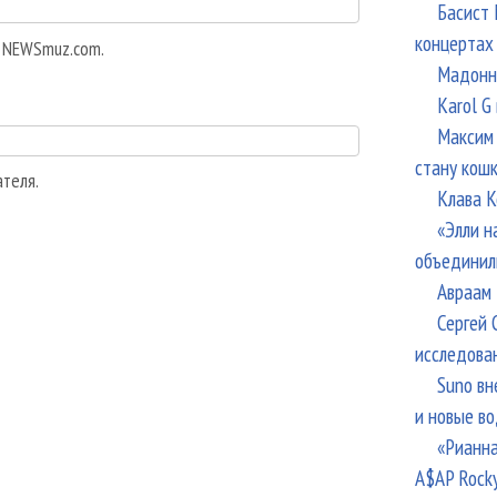
Басист 
концертах
а NEWSmuz.com.
Мадонна
Karol G
Максим 
стану кош
ателя.
Клава К
«Элли н
объединил
Авраам 
Сергей 
исследова
Suno вн
и новые в
«Рианна
A$AP Rock