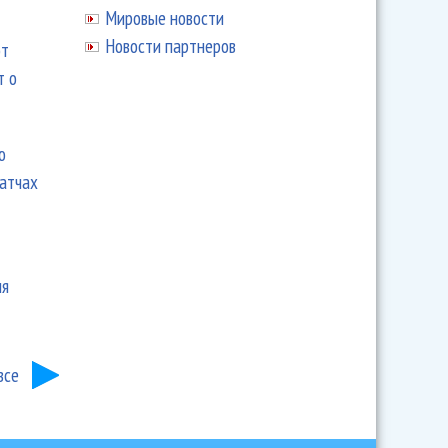
Мировые новости
Новости партнеров
ют
т о
ю
матчах
ия
все