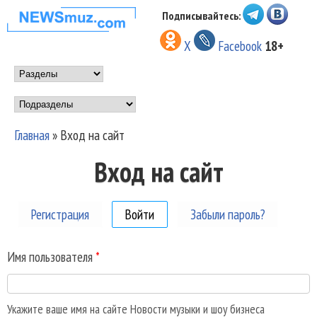
Перейти к основному
Подписывайтесь:
НОВОСТИ
содержанию
X
Facebook
18+
МУЗЫКИ И
Main menu
ШОУ БИЗНЕСА
Подразделы
NEWSMUZ.COM
Главная
»
Вход на сайт
Вы здесь
Вход на сайт
Регистрация
Войти
(активная вкладка)
Забыли пароль?
Имя пользователя
*
Укажите ваше имя на сайте Новости музыки и шоу бизнеса