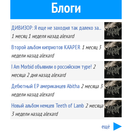
Блоги
ДИВИЗОР: Я еще не заходил так далеко за...
1 месяц 1 неделя
назад
alexard
Второй альбом киприотов KA'APER
1 месяц 3
недели
назад
alexard
I Am Morbid объявили о российском туре!
2
месяца 2 дня
назад
alexard
Дебютный EP американцев Abitha
2 месяца 3
недели
назад
alexard
Новый альбом немцев Teeth of Lamb
2 месяца
3 недели
назад
alexard
ещё