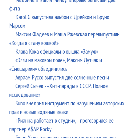
фита
Karol G выпустила альбом с Дрейком и Бруно
Марсом
Максим Фадеев и Маша Ржевская перевыпустили
«Когда я стану кошкой»
Клава Кока официально вышла «Замуж»
«Элли на маковом поле», Максим Лутчак и
«Смешарики» объединились
Авраам Руссо выпустил две солнечные песни
Сергей Сычёв - «Хит-парады в СССР. Полное
исследование»
Suno внедрил инструмент по нарушениям авторских
прав и новые водяные знаки
«Рианна работает в студии», - проговорился ее
партнер A$AP Rocky
Гленн Хьюз завершил свою гастрольную карьеру