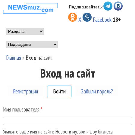
Перейти к основному
Подписывайтесь:
НОВОСТИ
содержанию
X
Facebook
18+
МУЗЫКИ И
Main menu
ШОУ БИЗНЕСА
Подразделы
NEWSMUZ.COM
Главная
»
Вход на сайт
Вы здесь
Вход на сайт
Регистрация
Войти
(активная вкладка)
Забыли пароль?
Имя пользователя
*
Укажите ваше имя на сайте Новости музыки и шоу бизнеса