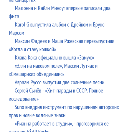
Мадонна и Кайли Миноуг впервые записали два
фита
Karol G выпустила альбом с Дрейком и Бруно
Марсом
Максим Фадеев и Маша Ржевская перевыпустили
«Когда я стану кошкой»
Клава Кока официально вышла «Замуж»
«Элли на маковом поле», Максим Лутчак и
«Смешарики» объединились
Авраам Руссо выпустил две солнечные песни
Сергей Сычёв - «Хит-парады в СССР. Полное
исследование»
Suno внедрил инструмент по нарушениям авторских
прав и новые водяные знаки
«Рианна работает в студии», - проговорился ее
партнер A$AP Rocky