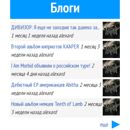
Блоги
ДИВИЗОР: Я еще не заходил так далеко за...
1 месяц 1 неделя
назад
alexard
Второй альбом киприотов KA'APER
1 месяц 3
недели
назад
alexard
I Am Morbid объявили о российском туре!
2
месяца 4 дня
назад
alexard
Дебютный EP американцев Abitha
2 месяца 3
недели
назад
alexard
Новый альбом немцев Teeth of Lamb
2 месяца
3 недели
назад
alexard
ещё