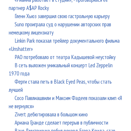
партнер A$AP Rocky
Гленн Хьюз завершил свою гастрольную карьеру
Suno проиграла суд о нарушении авторских прав
немецкому лицензиату
Linkin Park показал трейлер документального фильма
«Unshatter»
РАО потребовало от театра Кадышевой неустойку
В сеть выложен уникальный концерт Led Zeppelin
1970 года
Ферги стала петь в Black Eyed Peas, чтобы стать
лучшей
Сосо Павлиашвили и Максим Фадеев показали клип «Я
не вернулся»
Zivert дебютировала в большом кино
Ариана Гранде сделает перерыв в публичности
Ваня Дмитриенко побил рекорд Егора Крида, став