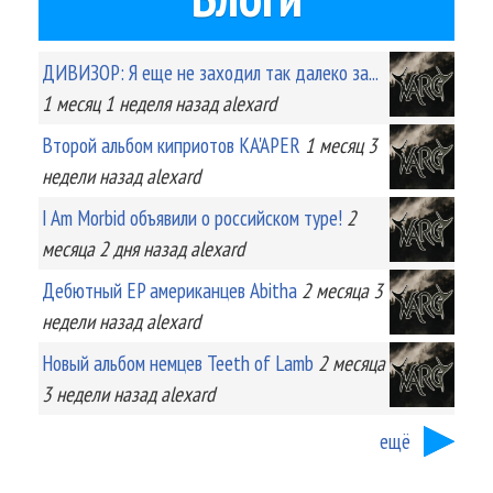
ДИВИЗОР: Я еще не заходил так далеко за...
1 месяц 1 неделя
назад
alexard
Второй альбом киприотов KA'APER
1 месяц 3
недели
назад
alexard
I Am Morbid объявили о российском туре!
2
месяца 2 дня
назад
alexard
Дебютный EP американцев Abitha
2 месяца 3
недели
назад
alexard
Новый альбом немцев Teeth of Lamb
2 месяца
3 недели
назад
alexard
ещё