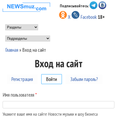
Перейти к основному
Подписывайтесь:
НОВОСТИ
содержанию
X
Facebook
18+
МУЗЫКИ И
Main menu
ШОУ БИЗНЕСА
Подразделы
NEWSMUZ.COM
Главная
»
Вход на сайт
Вы здесь
Вход на сайт
Регистрация
Войти
(активная вкладка)
Забыли пароль?
Имя пользователя
*
Укажите ваше имя на сайте Новости музыки и шоу бизнеса