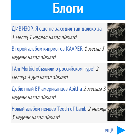
Блоги
ДИВИЗОР: Я еще не заходил так далеко за...
1 месяц 1 неделя
назад
alexard
Второй альбом киприотов KA'APER
1 месяц 3
недели
назад
alexard
I Am Morbid объявили о российском туре!
2
месяца 4 дня
назад
alexard
Дебютный EP американцев Abitha
2 месяца 3
недели
назад
alexard
Новый альбом немцев Teeth of Lamb
2 месяца
3 недели
назад
alexard
ещё