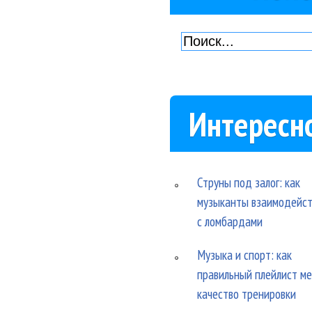
Интересн
Струны под залог: как
музыканты взаимодейс
с ломбардами
Музыка и спорт: как
правильный плейлист м
качество тренировки