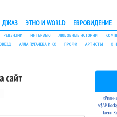
Перейти к основному
содержанию
ДЖАЗ
ЭТНО И WORLD
ЕВРОВИДЕНИЕ
РЕЦЕНЗИИ
ИНТЕРВЬЮ
ЛЮБОВНЫЕ ИСТОРИИ
КОМП
ЗВЕЗД
АЛЛА ПУГАЧЕВА И КО
ПРОФИ
АРТИСТЫ
О 
а сайт
«Рианна
A$AP Rock
Гленн Х