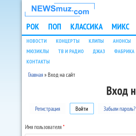
НОВОСТИ
МУЗЫКИ И
РОК
ПОП
КЛАССИКА
МИКС
Main menu
ШОУ БИЗНЕСА
НОВОСТИ
КОНЦЕРТЫ
КЛИПЫ
АНОНСЫ
Подразделы
МЮЗИКЛЫ
ТВ И РАДИО
ДЖАЗ
ФАБРИКА 
NEWSMUZ.COM
КОНТАКТЫ
Главная
»
Вход на сайт
Вы здесь
Вход н
Регистрация
Войти
(активная вкладка)
Забыли пароль?
Имя пользователя
*