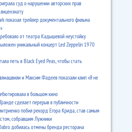
оиграла суд о нарушении авторских прав
 лицензиату
Park показал трейлер документального фильма
r»
ребовало от театра Кадышевой неустойку
выложен уникальный концерт Led Zeppelin 1970
тала петь в Black Eyed Peas, чтобы стать
влиашвили и Максим Фадеев показали клип «Я не
дебютировала в большом кино
Гранде сделает перерыв в публичности
итриенко побил рекорд Егора Крида, став самым
стом, собравшим Лужники
Dabro добилась отмены бренда ресторана