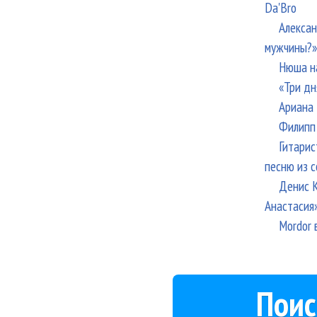
Da'Bro
Алексан
мужчины?»
Нюша н
«Три дн
Ариана 
Филипп 
Гитарис
песню из с
Денис К
Анастасия
Mordor 
Поис