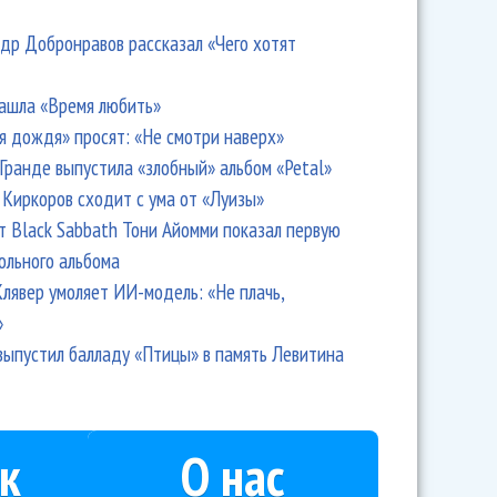
др Добронравов рассказал «Чего хотят
ашла «Время любить»
я дождя» просят: «Не смотри наверх»
Гранде выпустила «злобный» альбом «Petal»
Киркоров сходит с ума от «Луизы»
т Black Sabbath Тони Айомми показал первую
ольного альбома
лявер умоляет ИИ-модель: «Не плачь,
»
выпустил балладу «Птицы» в память Левитина
к
О нас