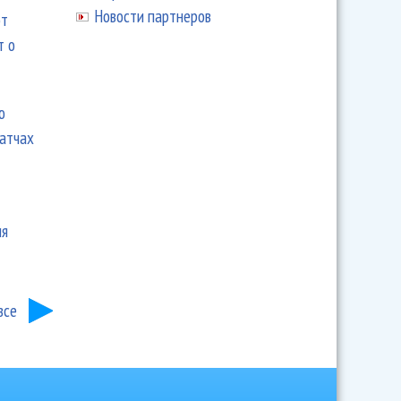
Новости партнеров
ют
т о
ю
матчах
ия
все