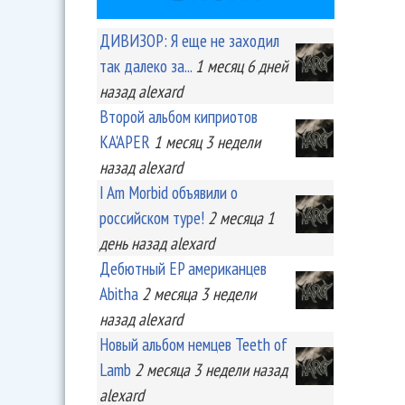
ДИВИЗОР: Я еще не заходил
так далеко за...
1 месяц 6 дней
назад
alexard
Второй альбом киприотов
KA'APER
1 месяц 3 недели
назад
alexard
I Am Morbid объявили о
российском туре!
2 месяца 1
день
назад
alexard
Дебютный EP американцев
Abitha
2 месяца 3 недели
назад
alexard
Новый альбом немцев Teeth of
Lamb
2 месяца 3 недели
назад
alexard