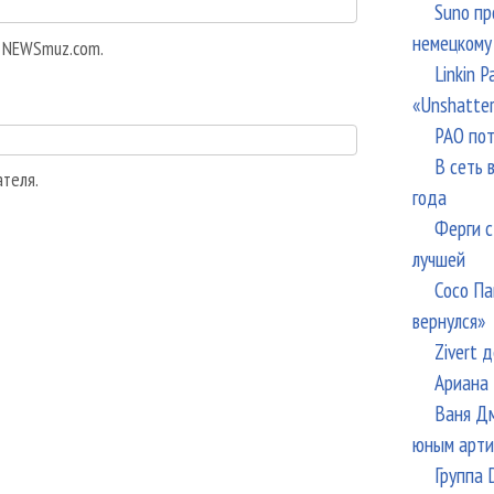
Suno пр
немецкому
а NEWSmuz.com.
Linkin 
«Unshatte
РАО пот
В сеть 
ателя.
года
Ферги с
лучшей
Сосо Па
вернулся»
Zivert 
Ариана 
Ваня Дм
юным арти
Группа 