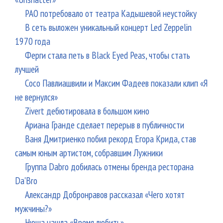
РАО потребовало от театра Кадышевой неустойку
В сеть выложен уникальный концерт Led Zeppelin
1970 года
Ферги стала петь в Black Eyed Peas, чтобы стать
лучшей
Сосо Павлиашвили и Максим Фадеев показали клип «Я
не вернулся»
Zivert дебютировала в большом кино
Ариана Гранде сделает перерыв в публичности
Ваня Дмитриенко побил рекорд Егора Крида, став
самым юным артистом, собравшим Лужники
Группа Dabro добилась отмены бренда ресторана
Da'Bro
Александр Добронравов рассказал «Чего хотят
мужчины?»
Нюша нашла «Время любить»