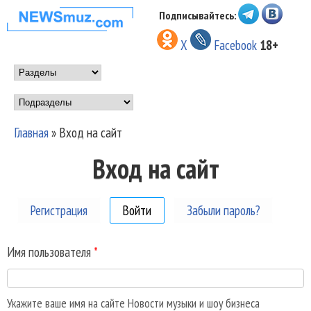
Перейти к основному
Подписывайтесь:
НОВОСТИ
содержанию
X
Facebook
18+
МУЗЫКИ И
Main menu
ШОУ БИЗНЕСА
Подразделы
NEWSMUZ.COM
Главная
»
Вход на сайт
Вы здесь
Вход на сайт
Регистрация
Войти
(активная вкладка)
Забыли пароль?
Имя пользователя
*
Укажите ваше имя на сайте Новости музыки и шоу бизнеса