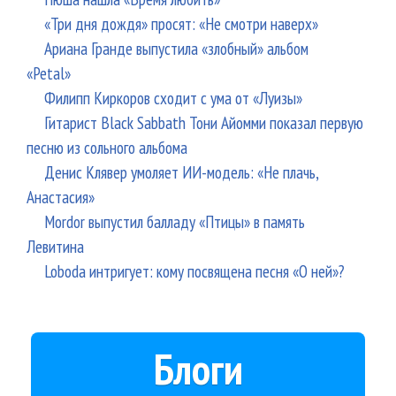
«Три дня дождя» просят: «Не смотри наверх»
Ариана Гранде выпустила «злобный» альбом
«Petal»
Филипп Киркоров сходит с ума от «Луизы»
Гитарист Black Sabbath Тони Айомми показал первую
песню из сольного альбома
Денис Клявер умоляет ИИ-модель: «Не плачь,
Анастасия»
Mordor выпустил балладу «Птицы» в память
Левитина
Loboda интригует: кому посвящена песня «О ней»?
Блоги