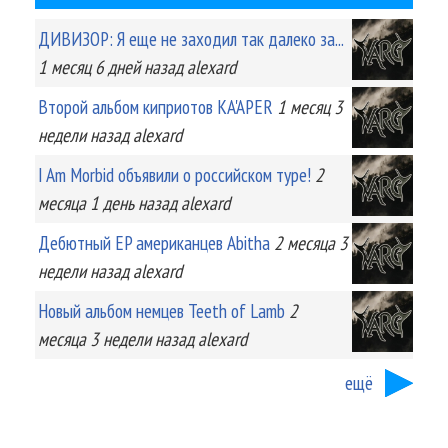
ДИВИЗОР: Я еще не заходил так далеко за...
1 месяц 6 дней
назад
alexard
Второй альбом киприотов KA'APER
1 месяц 3
недели
назад
alexard
I Am Morbid объявили о российском туре!
2
месяца 1 день
назад
alexard
Дебютный EP американцев Abitha
2 месяца 3
недели
назад
alexard
Новый альбом немцев Teeth of Lamb
2
месяца 3 недели
назад
alexard
ещё