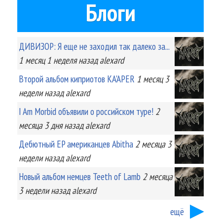
Блоги
ДИВИЗОР: Я еще не заходил так далеко за...
1 месяц 1 неделя
назад
alexard
Второй альбом киприотов KA'APER
1 месяц 3
недели
назад
alexard
I Am Morbid объявили о российском туре!
2
месяца 3 дня
назад
alexard
Дебютный EP американцев Abitha
2 месяца 3
недели
назад
alexard
Новый альбом немцев Teeth of Lamb
2 месяца
3 недели
назад
alexard
ещё