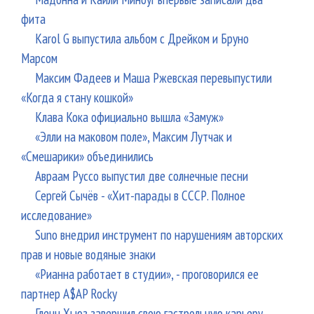
фита
Karol G выпустила альбом с Дрейком и Бруно
Марсом
Максим Фадеев и Маша Ржевская перевыпустили
«Когда я стану кошкой»
Клава Кока официально вышла «Замуж»
«Элли на маковом поле», Максим Лутчак и
«Смешарики» объединились
Авраам Руссо выпустил две солнечные песни
Сергей Сычёв - «Хит-парады в СССР. Полное
исследование»
Suno внедрил инструмент по нарушениям авторских
прав и новые водяные знаки
«Рианна работает в студии», - проговорился ее
партнер A$AP Rocky
Гленн Хьюз завершил свою гастрольную карьеру