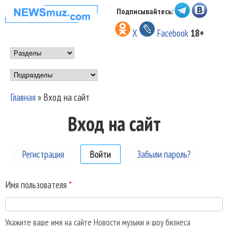
Перейти к основному
Подписывайтесь:
НОВОСТИ
содержанию
X
Facebook
18+
МУЗЫКИ И
Main menu
ШОУ БИЗНЕСА
Подразделы
NEWSMUZ.COM
Главная
»
Вход на сайт
Вы здесь
Вход на сайт
Регистрация
Войти
(активная вкладка)
Забыли пароль?
Имя пользователя
*
Укажите ваше имя на сайте Новости музыки и шоу бизнеса