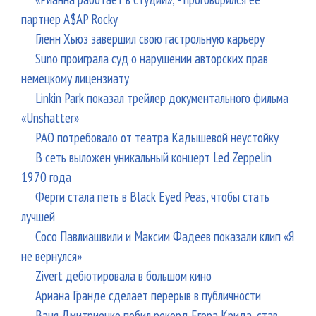
партнер A$AP Rocky
Гленн Хьюз завершил свою гастрольную карьеру
Suno проиграла суд о нарушении авторских прав
немецкому лицензиату
Linkin Park показал трейлер документального фильма
«Unshatter»
РАО потребовало от театра Кадышевой неустойку
В сеть выложен уникальный концерт Led Zeppelin
1970 года
Ферги стала петь в Black Eyed Peas, чтобы стать
лучшей
Сосо Павлиашвили и Максим Фадеев показали клип «Я
не вернулся»
Zivert дебютировала в большом кино
Ариана Гранде сделает перерыв в публичности
Ваня Дмитриенко побил рекорд Егора Крида, став