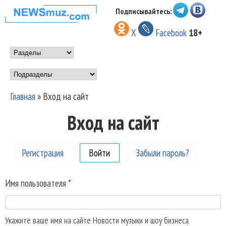
Перейти к основному
Подписывайтесь:
НОВОСТИ
содержанию
X
Facebook
18+
МУЗЫКИ И
Main menu
ШОУ БИЗНЕСА
Подразделы
NEWSMUZ.COM
Главная
»
Вход на сайт
Вы здесь
Вход на сайт
Регистрация
Войти
(активная вкладка)
Забыли пароль?
Имя пользователя
*
Укажите ваше имя на сайте Новости музыки и шоу бизнеса