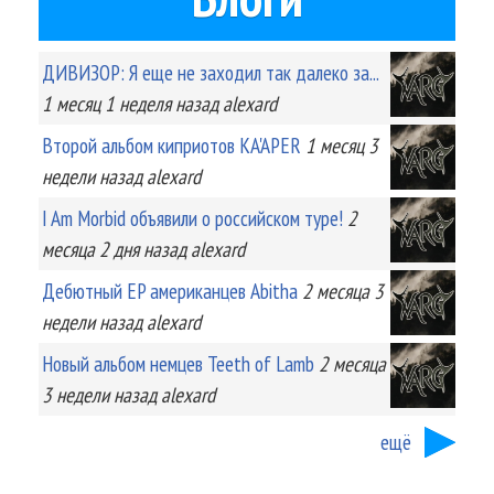
ДИВИЗОР: Я еще не заходил так далеко за...
1 месяц 1 неделя
назад
alexard
Второй альбом киприотов KA'APER
1 месяц 3
недели
назад
alexard
I Am Morbid объявили о российском туре!
2
месяца 2 дня
назад
alexard
Дебютный EP американцев Abitha
2 месяца 3
недели
назад
alexard
Новый альбом немцев Teeth of Lamb
2 месяца
3 недели
назад
alexard
ещё