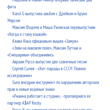
фита
Karol G выпустила альбом с Дрейком и Бруно
Марсом
Максим Фадеев и Маша Ржевская перевыпустили
«Когда я стану кошкой»
Клава Кока официально вышла «Замуж»
«Элли на маковом поле», Максим Лутчак и
«Смешарики» объединились
Авраам Руссо выпустил две солнечные песни
Сергей Сычёв - «Хит-парады в СССР. Полное
исследование»
Suno внедрил инструмент по нарушениям авторских
прав и новые водяные знаки
«Рианна работает в студии», - проговорился ее
партнер A$AP Rocky
Гленн Хьюз завершил свою гастрольную карьеру