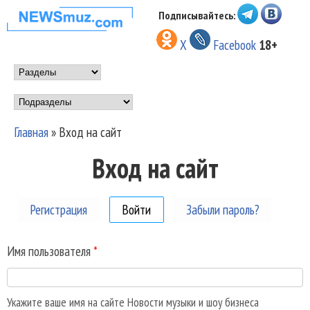
Перейти к основному
Подписывайтесь:
НОВОСТИ
содержанию
X
Facebook
18+
МУЗЫКИ И
Main menu
ШОУ БИЗНЕСА
Подразделы
NEWSMUZ.COM
Главная
»
Вход на сайт
Вы здесь
Вход на сайт
Регистрация
Войти
(активная вкладка)
Забыли пароль?
Имя пользователя
*
Укажите ваше имя на сайте Новости музыки и шоу бизнеса