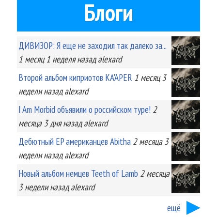
Блоги
ДИВИЗОР: Я еще не заходил так далеко за...
1 месяц 1 неделя
назад
alexard
Второй альбом киприотов KA'APER
1 месяц 3
недели
назад
alexard
I Am Morbid объявили о российском туре!
2
месяца 3 дня
назад
alexard
Дебютный EP американцев Abitha
2 месяца 3
недели
назад
alexard
Новый альбом немцев Teeth of Lamb
2 месяца
3 недели
назад
alexard
ещё