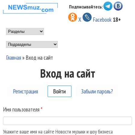
Перейти к основному
Подписывайтесь:
НОВОСТИ
содержанию
X
Facebook
18+
МУЗЫКИ И
Main menu
ШОУ БИЗНЕСА
Подразделы
NEWSMUZ.COM
Главная
»
Вход на сайт
Вы здесь
Вход на сайт
Регистрация
Войти
(активная вкладка)
Забыли пароль?
Имя пользователя
*
Укажите ваше имя на сайте Новости музыки и шоу бизнеса