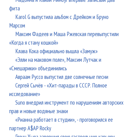
фита
Karol G выпустила альбом с Дрейком и Бруно
Марсом
Максим Фадеев и Маша Ржевская перевыпустили
«Когда я стану кошкой»
Клава Кока официально вышла «Замуж»
«Элли на маковом поле», Максим Лутчак и
«Смешарики» объединились
Авраам Руссо выпустил две солнечные песни
Сергей Сычёв - «Хит-парады в СССР. Полное
исследование»
Suno внедрил инструмент по нарушениям авторских
прав и новые водяные знаки
«Рианна работает в студии», - проговорился ее
партнер A$AP Rocky
Гленн Хьюз завершил свою гастрольную карьеру