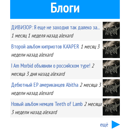
Блоги
ДИВИЗОР: Я еще не заходил так далеко за...
1 месяц 1 неделя
назад
alexard
Второй альбом киприотов KA'APER
1 месяц 3
недели
назад
alexard
I Am Morbid объявили о российском туре!
2
месяца 3 дня
назад
alexard
Дебютный EP американцев Abitha
2 месяца 3
недели
назад
alexard
Новый альбом немцев Teeth of Lamb
2 месяца
3 недели
назад
alexard
ещё