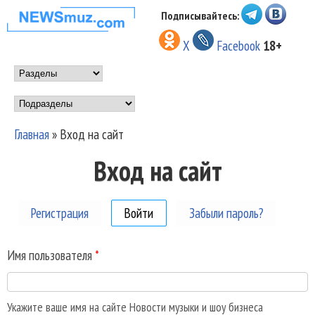
Перейти к основному
Подписывайтесь:
НОВОСТИ
содержанию
X
Facebook
18+
МУЗЫКИ И
Main menu
ШОУ БИЗНЕСА
Подразделы
NEWSMUZ.COM
Главная
»
Вход на сайт
Вы здесь
Вход на сайт
Регистрация
Войти
(активная вкладка)
Забыли пароль?
Имя пользователя
*
Укажите ваше имя на сайте Новости музыки и шоу бизнеса