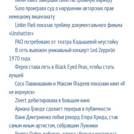
Suno проиграла суд о нарушении авторских прав
немецкому лицензиату
Linkin Park показал трейлер документального фильма
«Unshatter»
РАО потребовало от театра Кадышевой неустойку
В сеть выложен уникальный концерт Led Zeppelin
1970 года
Ферги стала петь в Black Eyed Peas, чтобы стать
лучшей
Сосо Павлиашвили и Максим Фадеев показали клип «Я
не вернулся»
Zivert дебютировала в большом кино
Ариана Гранде сделает перерыв в публичности
Ваня Дмитриенко побил рекорд Егора Крида, став
самым юным артистом, собравшим Лужники
Группа Dabro добилась отмены бренда ресторана