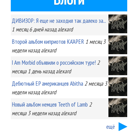
ДИВИЗОР: Я еще не заходил так далеко за...
1 месяц 6 дней
назад
alexard
Второй альбом киприотов KA'APER
1 месяц 3
недели
назад
alexard
I Am Morbid объявили о российском туре!
2
месяца 1 день
назад
alexard
Дебютный EP американцев Abitha
2 месяца 3
недели
назад
alexard
Новый альбом немцев Teeth of Lamb
2
месяца 3 недели
назад
alexard
ещё