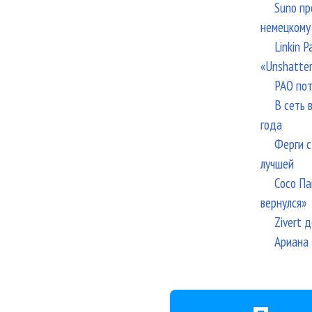
Suno пр
немецкому
Linkin 
«Unshatte
РАО пот
В сеть 
года
Ферги с
лучшей
Сосо Па
вернулся»
Zivert 
Ариана 