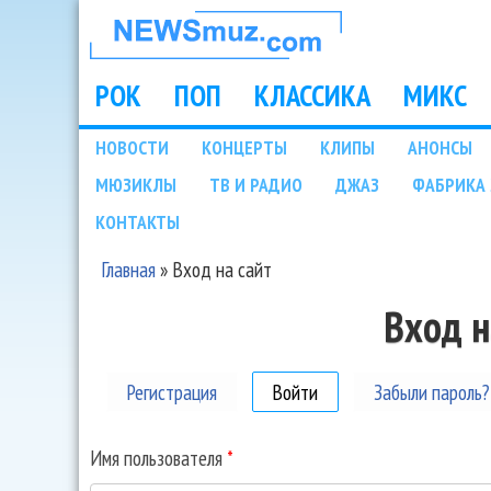
НОВОСТИ
МУЗЫКИ И
РОК
ПОП
КЛАССИКА
МИКС
Main menu
ШОУ БИЗНЕСА
НОВОСТИ
КОНЦЕРТЫ
КЛИПЫ
АНОНСЫ
Подразделы
МЮЗИКЛЫ
ТВ И РАДИО
ДЖАЗ
ФАБРИКА 
NEWSMUZ.COM
КОНТАКТЫ
Главная
»
Вход на сайт
Вы здесь
Вход н
Регистрация
Войти
(активная вкладка)
Забыли пароль?
Имя пользователя
*