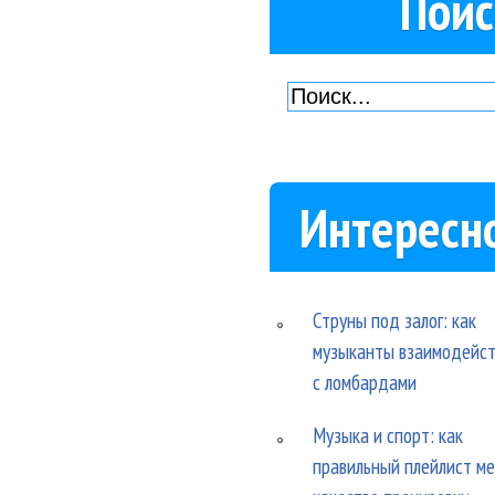
Поис
Интересн
Струны под залог: как
музыканты взаимодейс
с ломбардами
Музыка и спорт: как
правильный плейлист м