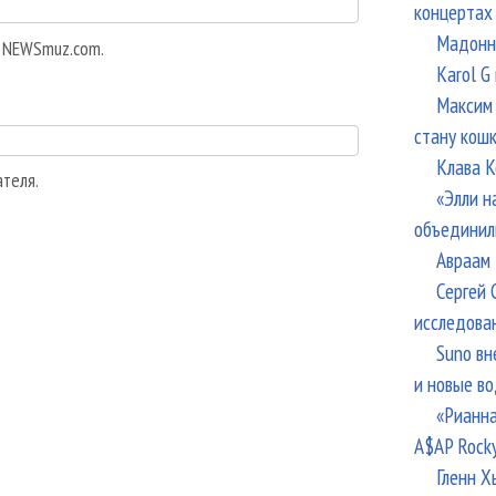
концертах
Мадонна
а NEWSmuz.com.
Karol G
Максим 
стану кош
Клава К
ателя.
«Элли н
объединил
Авраам 
Сергей 
исследова
Suno вн
и новые в
«Рианна
A$AP Rock
Гленн Х