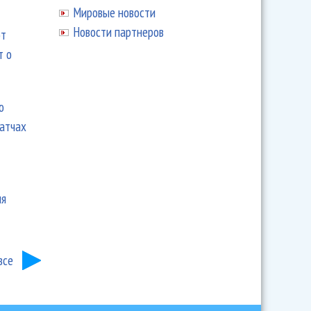
Мировые новости
Новости партнеров
ют
т о
ю
матчах
ия
все