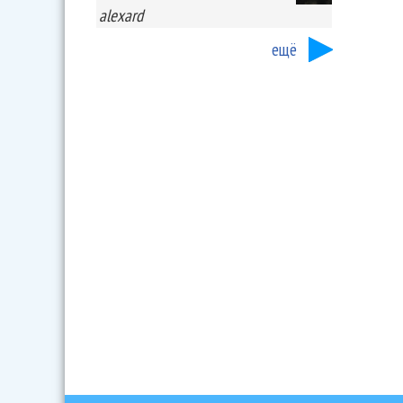
alexard
ещё