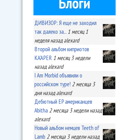
Блоги
ДИВИЗОР: Я еще не заходил
так далеко за...
1 месяц 1
неделя
назад
alexard
Второй альбом киприотов
KA'APER
1 месяц 3 недели
назад
alexard
I Am Morbid объявили о
российском туре!
2 месяца 3
дня
назад
alexard
Дебютный EP американцев
Abitha
2 месяца 3 недели
назад
alexard
Новый альбом немцев Teeth of
Lamb
2 месяца 3 недели
назад