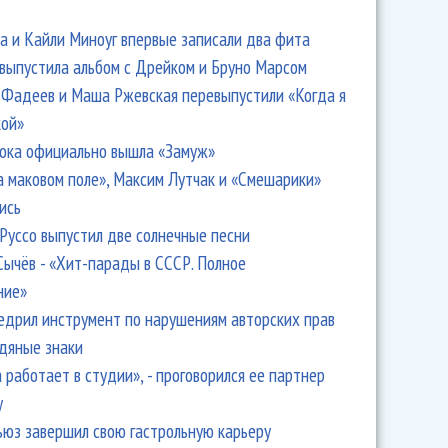
 и Кайли Миноуг впервые записали два фита
 выпустила альбом с Дрейком и Бруно Марсом
Фадеев и Маша Ржевская перевыпустили «Когда я
кой»
ока официально вышла «Замуж»
а маковом поле», Максим Лутчак и «Смешарики»
ись
Руссо выпустил две солнечные песни
Сычёв - «Хит-парады в СССР. Полное
ние»
едрил инструмент по нарушениям авторских прав
одяные знаки
 работает в студии», - проговорился ее партнер
y
ьюз завершил свою гастрольную карьеру