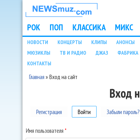
НОВОСТИ
МУЗЫКИ И
РОК
ПОП
КЛАССИКА
МИКС
Main menu
ШОУ БИЗНЕСА
НОВОСТИ
КОНЦЕРТЫ
КЛИПЫ
АНОНСЫ
Подразделы
МЮЗИКЛЫ
ТВ И РАДИО
ДЖАЗ
ФАБРИКА 
NEWSMUZ.COM
КОНТАКТЫ
Главная
»
Вход на сайт
Вы здесь
Вход н
Регистрация
Войти
(активная вкладка)
Забыли пароль?
Имя пользователя
*