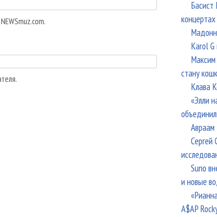
Басист 
концертах
а NEWSmuz.com.
Мадонна
Karol G
Максим 
стану кош
ателя.
Клава К
«Элли н
объединил
Авраам 
Сергей 
исследова
Suno вн
и новые в
«Рианна
A$AP Rock