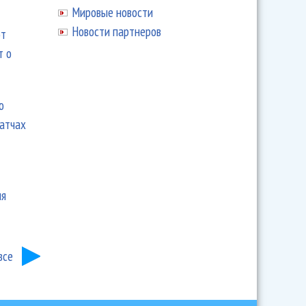
Мировые новости
Новости партнеров
ют
т о
ю
матчах
ия
все