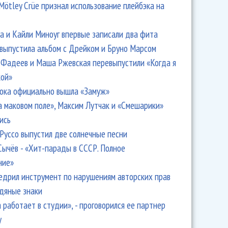
Mötley Crüe признал использование плейбэка на
 и Кайли Миноуг впервые записали два фита
 выпустила альбом с Дрейком и Бруно Марсом
Фадеев и Маша Ржевская перевыпустили «Когда я
кой»
ока официально вышла «Замуж»
а маковом поле», Максим Лутчак и «Смешарики»
ись
Руссо выпустил две солнечные песни
Сычёв - «Хит-парады в СССР. Полное
ние»
едрил инструмент по нарушениям авторских прав
одяные знаки
 работает в студии», - проговорился ее партнер
y