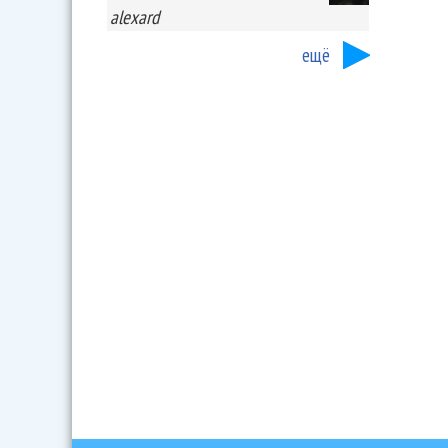
alexard
ещё