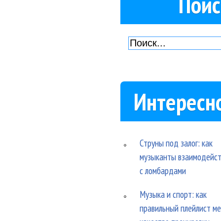
Поис
Интересн
Струны под залог: как
музыканты взаимодейс
с ломбардами
Музыка и спорт: как
правильный плейлист м