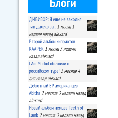
Блоги
ДИВИЗОР: Я еще не заходил
так далеко за...
1 месяц 1
неделя
назад
alexard
Второй альбом киприотов
KA'APER
1 месяц 3 недели
назад
alexard
I Am Morbid объявили о
российском туре!
2 месяца 4
дня
назад
alexard
Дебютный EP американцев
Abitha
2 месяца 3 недели
назад
alexard
Новый альбом немцев Teeth of
Lamb
2 месяца 3 недели
назад