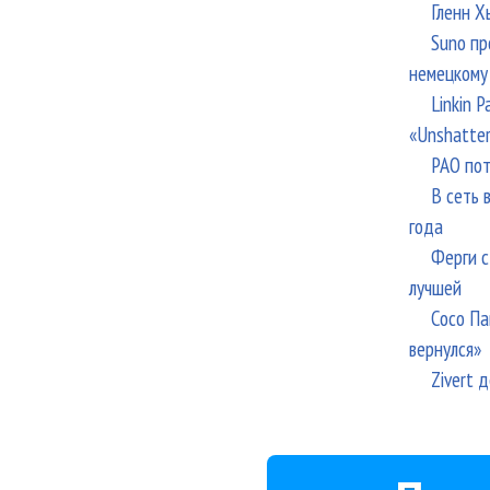
Гленн Х
Suno пр
немецкому
Linkin 
«Unshatte
РАО пот
В сеть 
года
Ферги с
лучшей
Сосо Па
вернулся»
Zivert 