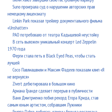
Suno проиграла суд о нарушении авторских прав
немецкому лицензиату
Linkin Park показал трейлер документального фильма
«Unshatter»
РАО потребовало от театра Кадышевой неустойку
В сеть выложен уникальный концерт Led Zeppelin
1970 года
Ферги стала петь в Black Eyed Peas, чтобы стать
лучшей
Сосо Павлиашвили и Максим Фадеев показали клип «Я
не вернулся»
Zivert дебютировала в большом кино
Ариана Гранде сделает перерыв в публичности
Ваня Дмитриенко побил рекорд Егора Крида, став
самым юным артистом, собравшим Лужники
Группа Dabro добилась отмены бренда ресторана