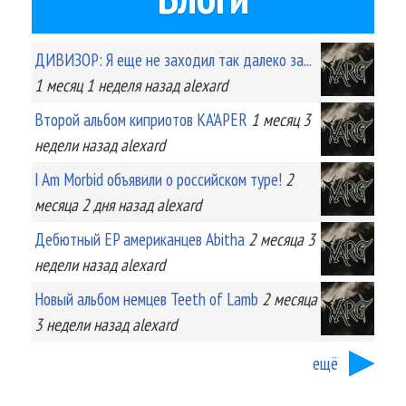
ДИВИЗОР: Я еще не заходил так далеко за...
1 месяц 1 неделя
назад
alexard
Второй альбом киприотов KA'APER
1 месяц 3
недели
назад
alexard
I Am Morbid объявили о российском туре!
2
месяца 2 дня
назад
alexard
Дебютный EP американцев Abitha
2 месяца 3
недели
назад
alexard
Новый альбом немцев Teeth of Lamb
2 месяца
3 недели
назад
alexard
ещё