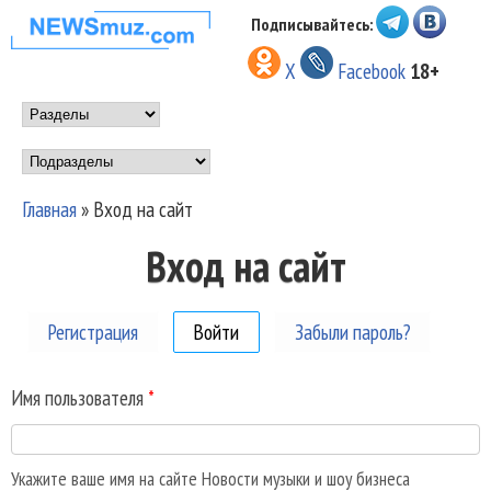
Перейти к основному
Подписывайтесь:
НОВОСТИ
содержанию
X
Facebook
18+
МУЗЫКИ И
Main menu
ШОУ БИЗНЕСА
Подразделы
NEWSMUZ.COM
Главная
»
Вход на сайт
Вы здесь
Вход на сайт
Регистрация
Войти
(активная вкладка)
Забыли пароль?
Имя пользователя
*
Укажите ваше имя на сайте Новости музыки и шоу бизнеса