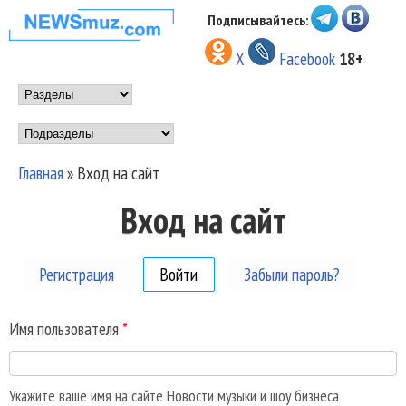
Перейти к основному
Подписывайтесь:
НОВОСТИ
содержанию
X
Facebook
18+
МУЗЫКИ И
Main menu
ШОУ БИЗНЕСА
Подразделы
NEWSMUZ.COM
Главная
»
Вход на сайт
Вы здесь
Вход на сайт
Регистрация
Войти
(активная вкладка)
Забыли пароль?
Имя пользователя
*
Укажите ваше имя на сайте Новости музыки и шоу бизнеса