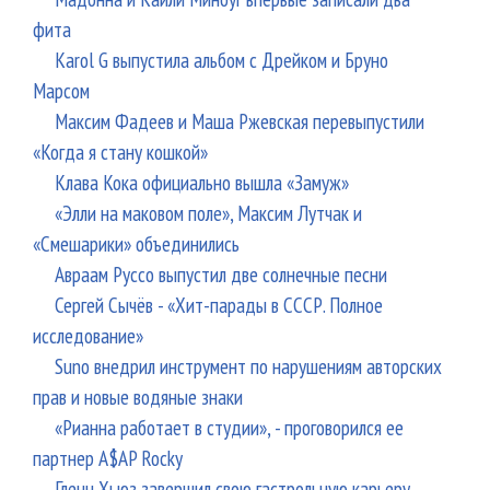
фита
Karol G выпустила альбом с Дрейком и Бруно
Марсом
Максим Фадеев и Маша Ржевская перевыпустили
«Когда я стану кошкой»
Клава Кока официально вышла «Замуж»
«Элли на маковом поле», Максим Лутчак и
«Смешарики» объединились
Авраам Руссо выпустил две солнечные песни
Сергей Сычёв - «Хит-парады в СССР. Полное
исследование»
Suno внедрил инструмент по нарушениям авторских
прав и новые водяные знаки
«Рианна работает в студии», - проговорился ее
партнер A$AP Rocky
Гленн Хьюз завершил свою гастрольную карьеру