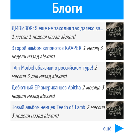
Блоги
ДИВИЗОР: Я еще не заходил так далеко за...
1 месяц 1 неделя
назад
alexard
Второй альбом киприотов KA'APER
1 месяц 3
недели
назад
alexard
I Am Morbid объявили о российском туре!
2
месяца 3 дня
назад
alexard
Дебютный EP американцев Abitha
2 месяца 3
недели
назад
alexard
Новый альбом немцев Teeth of Lamb
2 месяца
3 недели
назад
alexard
ещё