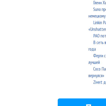
Гленн Х
Suno пр
немецкому
Linkin 
«Unshatte
РАО пот
В сеть 
года
Ферги с
лучшей
Сосо Па
вернулся»
Zivert 