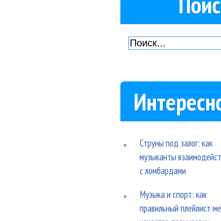
Поис
Интересн
Струны под залог: как
музыканты взаимодейс
с ломбардами
Музыка и спорт: как
правильный плейлист м