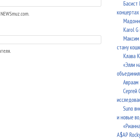
Басист 
концертах
а NEWSmuz.com.
Мадонна
Karol G
Максим 
стану кош
ателя.
Клава К
«Элли н
объединил
Авраам 
Сергей 
исследова
Suno вн
и новые в
«Рианна
A$AP Rock