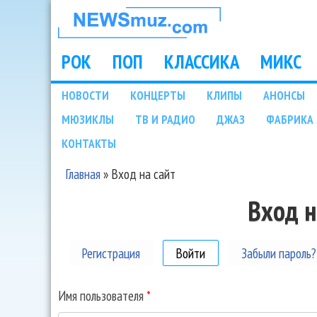
НОВОСТИ
МУЗЫКИ И
РОК
ПОП
КЛАССИКА
МИКС
Main menu
ШОУ БИЗНЕСА
НОВОСТИ
КОНЦЕРТЫ
КЛИПЫ
АНОНСЫ
Подразделы
МЮЗИКЛЫ
ТВ И РАДИО
ДЖАЗ
ФАБРИКА 
NEWSMUZ.COM
КОНТАКТЫ
Главная
»
Вход на сайт
Вы здесь
Вход н
Регистрация
Войти
(активная вкладка)
Забыли пароль?
Имя пользователя
*