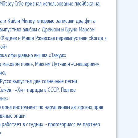
Mötley Crüe признал использование плейбэка на
 и Кайли Миноуг впервые записали два фита
 выпустила альбом с Дрейком и Бруно Марсом
Фадеев и Маша Ржевская перевыпустили «Когда я
кой»
ока официально вышла «Замуж»
а маковом поле», Максим Лутчак и «Смешарики»
ись
Руссо выпустил две солнечные песни
Сычёв - «Хит-парады в СССР. Полное
ние»
едрил инструмент по нарушениям авторских прав
одяные знаки
 работает в студии», - проговорился ее партнер
y