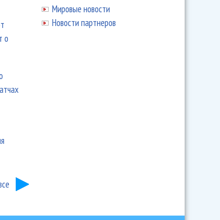
Мировые новости
Новости партнеров
ют
т о
ю
матчах
ия
все