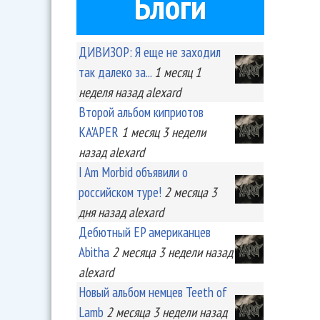
Блоги
ДИВИЗОР: Я еще не заходил
так далеко за...
1 месяц 1
неделя
назад
alexard
Второй альбом киприотов
KA'APER
1 месяц 3 недели
назад
alexard
I Am Morbid объявили о
российском туре!
2 месяца 3
дня
назад
alexard
Дебютный EP американцев
Abitha
2 месяца 3 недели
назад
alexard
Новый альбом немцев Teeth of
Lamb
2 месяца 3 недели
назад