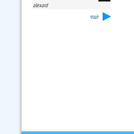
alexard
ещё