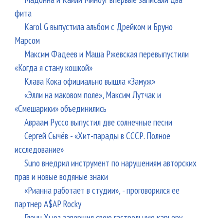
фита
Karol G выпустила альбом с Дрейком и Бруно
Марсом
Максим Фадеев и Маша Ржевская перевыпустили
«Когда я стану кошкой»
Клава Кока официально вышла «Замуж»
«Элли на маковом поле», Максим Лутчак и
«Смешарики» объединились
Авраам Руссо выпустил две солнечные песни
Сергей Сычёв - «Хит-парады в СССР. Полное
исследование»
Suno внедрил инструмент по нарушениям авторских
прав и новые водяные знаки
«Рианна работает в студии», - проговорился ее
партнер A$AP Rocky
Гленн Хьюз завершил свою гастрольную карьеру