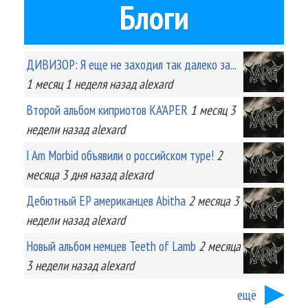
Блоги
ДИВИЗОР: Я еще не заходил так далеко за...
1 месяц 1 неделя
назад
alexard
Второй альбом киприотов KA'APER
1 месяц 3
недели
назад
alexard
I Am Morbid объявили о российском туре!
2
месяца 3 дня
назад
alexard
Дебютный EP американцев Abitha
2 месяца 3
недели
назад
alexard
Новый альбом немцев Teeth of Lamb
2 месяца
3 недели
назад
alexard
ещё