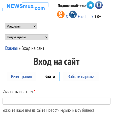
Перейти к основному
Подписывайтесь:
НОВОСТИ
содержанию
X
Facebook
18+
МУЗЫКИ И
Main menu
ШОУ БИЗНЕСА
Подразделы
NEWSMUZ.COM
Главная
»
Вход на сайт
Вы здесь
Вход на сайт
Регистрация
Войти
(активная вкладка)
Забыли пароль?
Имя пользователя
*
Укажите ваше имя на сайте Новости музыки и шоу бизнеса