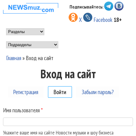
Перейти к основному
Подписывайтесь:
НОВОСТИ
содержанию
X
Facebook
18+
МУЗЫКИ И
Main menu
ШОУ БИЗНЕСА
Подразделы
NEWSMUZ.COM
Главная
»
Вход на сайт
Вы здесь
Вход на сайт
Регистрация
Войти
(активная вкладка)
Забыли пароль?
Имя пользователя
*
Укажите ваше имя на сайте Новости музыки и шоу бизнеса