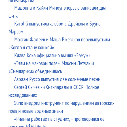
Мадонна и Кайли Миноуг впервые записали два
фита
Karol G выпустила альбом с Дрейком и Бруно
Марсом
Максим Фадеев и Маша Ржевская перевыпустили
«Когда я стану кошкой»
Клава Кока официально вышла «Замуж»
«Элли на маковом поле», Максим Лутчак и
«Смешарики» объединились
Авраам Руссо выпустил две солнечные песни
Сергей Сычёв - «Хит-парады в СССР. Полное
исследование»
Suno внедрил инструмент по нарушениям авторских
прав и новые водяные знаки
«Рианна работает в студии», - проговорился ее
партнер A$AP Rocky