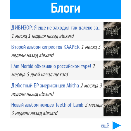
Блоги
ДИВИЗОР: Я еще не заходил так далеко за...
1 месяц 1 неделя
назад
alexard
Второй альбом киприотов KA'APER
1 месяц 3
недели
назад
alexard
I Am Morbid объявили о российском туре!
2
месяца 5 дней
назад
alexard
Дебютный EP американцев Abitha
2 месяца 3
недели
назад
alexard
Новый альбом немцев Teeth of Lamb
2 месяца
3 недели
назад
alexard
ещё