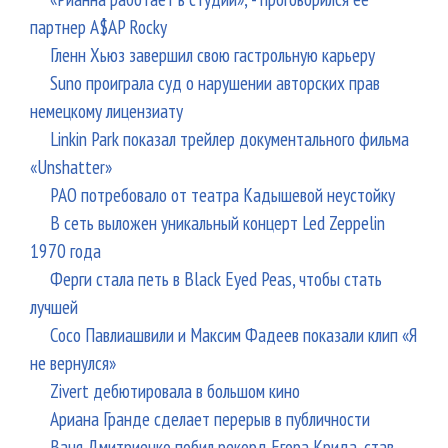
партнер A$AP Rocky
Гленн Хьюз завершил свою гастрольную карьеру
Suno проиграла суд о нарушении авторских прав
немецкому лицензиату
Linkin Park показал трейлер документального фильма
«Unshatter»
РАО потребовало от театра Кадышевой неустойку
В сеть выложен уникальный концерт Led Zeppelin
1970 года
Ферги стала петь в Black Eyed Peas, чтобы стать
лучшей
Сосо Павлиашвили и Максим Фадеев показали клип «Я
не вернулся»
Zivert дебютировала в большом кино
Ариана Гранде сделает перерыв в публичности
Ваня Дмитриенко побил рекорд Егора Крида, став