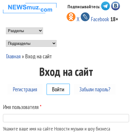
Перейти к основному
Подписывайтесь:
НОВОСТИ
содержанию
X
Facebook
18+
МУЗЫКИ И
Main menu
ШОУ БИЗНЕСА
Подразделы
NEWSMUZ.COM
Главная
»
Вход на сайт
Вы здесь
Вход на сайт
Регистрация
Войти
(активная вкладка)
Забыли пароль?
Имя пользователя
*
Укажите ваше имя на сайте Новости музыки и шоу бизнеса