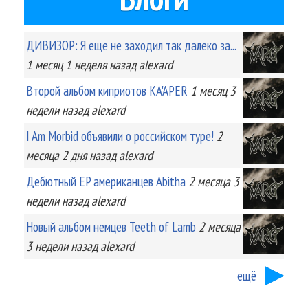
ДИВИЗОР: Я еще не заходил так далеко за...
1 месяц 1 неделя
назад
alexard
Второй альбом киприотов KA'APER
1 месяц 3
недели
назад
alexard
I Am Morbid объявили о российском туре!
2
месяца 2 дня
назад
alexard
Дебютный EP американцев Abitha
2 месяца 3
недели
назад
alexard
Новый альбом немцев Teeth of Lamb
2 месяца
3 недели
назад
alexard
ещё