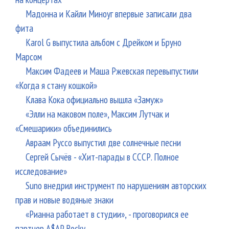
Мадонна и Кайли Миноуг впервые записали два
фита
Karol G выпустила альбом с Дрейком и Бруно
Марсом
Максим Фадеев и Маша Ржевская перевыпустили
«Когда я стану кошкой»
Клава Кока официально вышла «Замуж»
«Элли на маковом поле», Максим Лутчак и
«Смешарики» объединились
Авраам Руссо выпустил две солнечные песни
Сергей Сычёв - «Хит-парады в СССР. Полное
исследование»
Suno внедрил инструмент по нарушениям авторских
прав и новые водяные знаки
«Рианна работает в студии», - проговорился ее
партнер A$AP Rocky