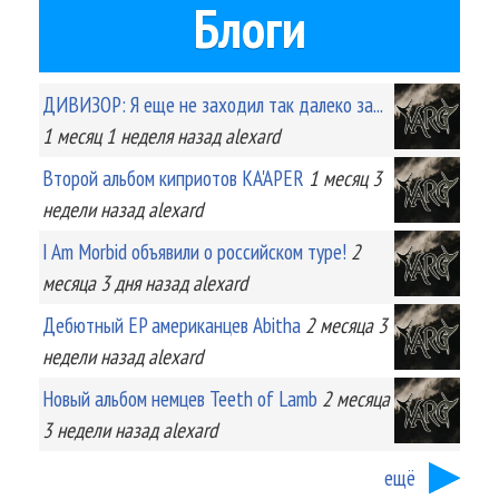
Блоги
ДИВИЗОР: Я еще не заходил так далеко за...
1 месяц 1 неделя
назад
alexard
Второй альбом киприотов KA'APER
1 месяц 3
недели
назад
alexard
I Am Morbid объявили о российском туре!
2
месяца 3 дня
назад
alexard
Дебютный EP американцев Abitha
2 месяца 3
недели
назад
alexard
Новый альбом немцев Teeth of Lamb
2 месяца
3 недели
назад
alexard
ещё