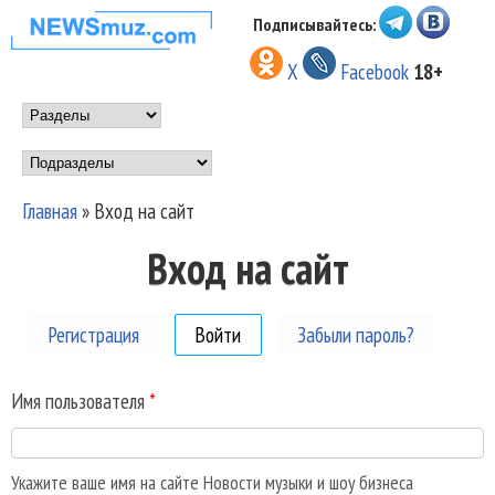
Перейти к основному
Подписывайтесь:
НОВОСТИ
содержанию
X
Facebook
18+
МУЗЫКИ И
Main menu
ШОУ БИЗНЕСА
Подразделы
NEWSMUZ.COM
Главная
»
Вход на сайт
Вы здесь
Вход на сайт
Регистрация
Войти
(активная вкладка)
Забыли пароль?
Имя пользователя
*
Укажите ваше имя на сайте Новости музыки и шоу бизнеса