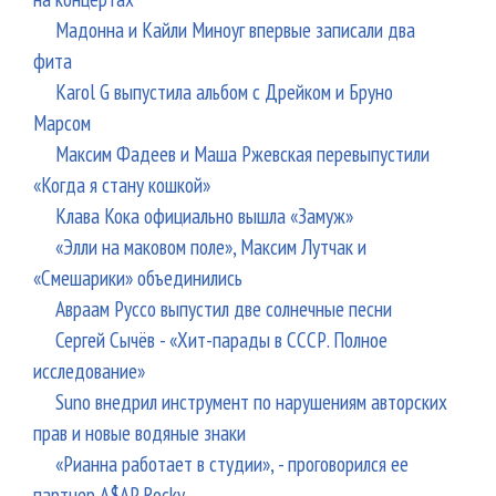
Мадонна и Кайли Миноуг впервые записали два
фита
Karol G выпустила альбом с Дрейком и Бруно
Марсом
Максим Фадеев и Маша Ржевская перевыпустили
«Когда я стану кошкой»
Клава Кока официально вышла «Замуж»
«Элли на маковом поле», Максим Лутчак и
«Смешарики» объединились
Авраам Руссо выпустил две солнечные песни
Сергей Сычёв - «Хит-парады в СССР. Полное
исследование»
Suno внедрил инструмент по нарушениям авторских
прав и новые водяные знаки
«Рианна работает в студии», - проговорился ее
партнер A$AP Rocky