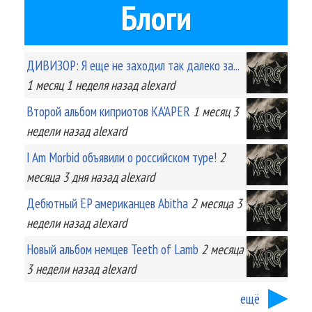
Блоги
ДИВИЗОР: Я еще не заходил так далеко за...
1 месяц 1 неделя
назад
alexard
Второй альбом киприотов KA'APER
1 месяц 3
недели
назад
alexard
I Am Morbid объявили о российском туре!
2
месяца 3 дня
назад
alexard
Дебютный EP американцев Abitha
2 месяца 3
недели
назад
alexard
Новый альбом немцев Teeth of Lamb
2 месяца
3 недели
назад
alexard
ещё