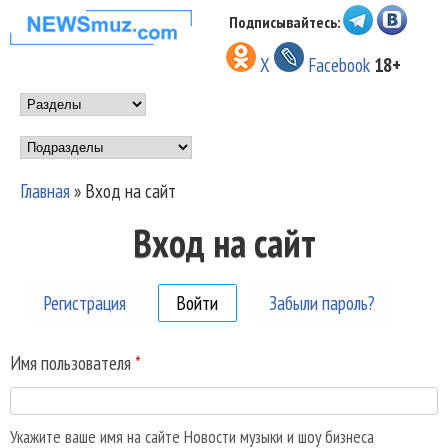
Перейти к основному
Подписывайтесь:
НОВОСТИ
содержанию
X
Facebook
18+
МУЗЫКИ И
Main menu
ШОУ БИЗНЕСА
Подразделы
NEWSMUZ.COM
Главная
»
Вход на сайт
Вы здесь
Вход на сайт
Регистрация
Войти
(активная вкладка)
Забыли пароль?
Имя пользователя
*
Укажите ваше имя на сайте Новости музыки и шоу бизнеса