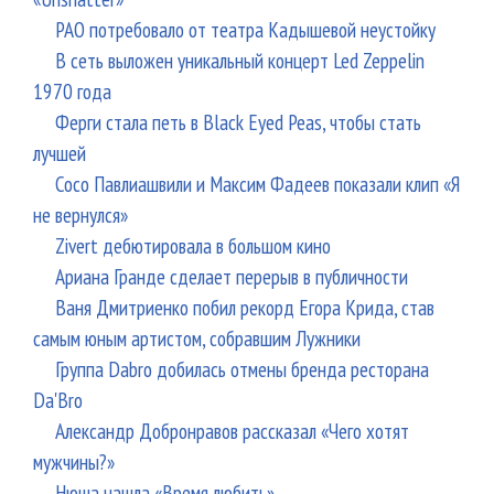
РАО потребовало от театра Кадышевой неустойку
В сеть выложен уникальный концерт Led Zeppelin
1970 года
Ферги стала петь в Black Eyed Peas, чтобы стать
лучшей
Сосо Павлиашвили и Максим Фадеев показали клип «Я
не вернулся»
Zivert дебютировала в большом кино
Ариана Гранде сделает перерыв в публичности
Ваня Дмитриенко побил рекорд Егора Крида, став
самым юным артистом, собравшим Лужники
Группа Dabro добилась отмены бренда ресторана
Da'Bro
Александр Добронравов рассказал «Чего хотят
мужчины?»
Нюша нашла «Время любить»