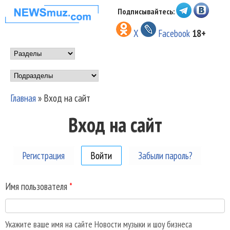
Перейти к основному
Подписывайтесь:
НОВОСТИ
содержанию
X
Facebook
18+
МУЗЫКИ И
Main menu
ШОУ БИЗНЕСА
Подразделы
NEWSMUZ.COM
Главная
»
Вход на сайт
Вы здесь
Вход на сайт
Регистрация
Войти
(активная вкладка)
Забыли пароль?
Имя пользователя
*
Укажите ваше имя на сайте Новости музыки и шоу бизнеса