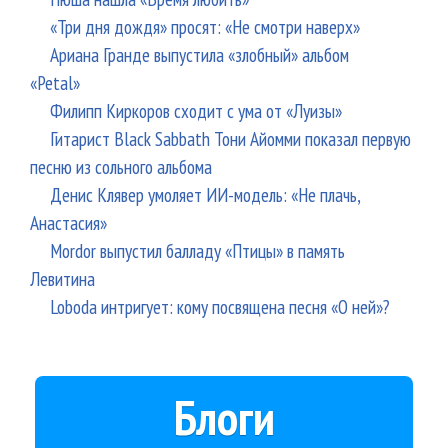
«Три дня дождя» просят: «Не смотри наверх»
Ариана Гранде выпустила «злобный» альбом
«Petal»
Филипп Киркоров сходит с ума от «Луизы»
Гитарист Black Sabbath Тони Айомми показал первую
песню из сольного альбома
Денис Клявер умоляет ИИ-модель: «Не плачь,
Анастасия»
Mordor выпустил балладу «Птицы» в память
Левитина
Loboda интригует: кому посвящена песня «О ней»?
Блоги