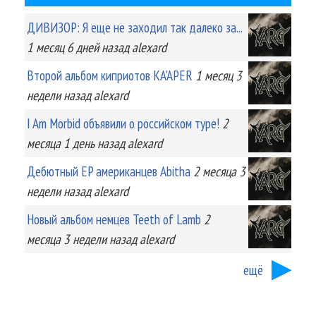
ДИВИЗОР: Я еще не заходил так далеко за...
1 месяц 6 дней
назад
alexard
Второй альбом киприотов KA'APER
1 месяц 3
недели
назад
alexard
I Am Morbid объявили о российском туре!
2
месяца 1 день
назад
alexard
Дебютный EP американцев Abitha
2 месяца 3
недели
назад
alexard
Новый альбом немцев Teeth of Lamb
2
месяца 3 недели
назад
alexard
ещё