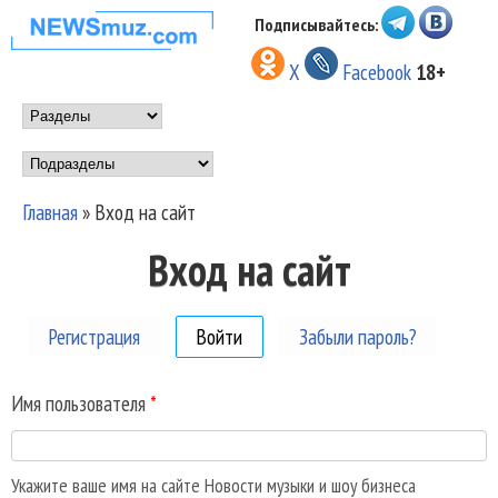
Перейти к основному
Подписывайтесь:
НОВОСТИ
содержанию
X
Facebook
18+
МУЗЫКИ И
Main menu
ШОУ БИЗНЕСА
Подразделы
NEWSMUZ.COM
Главная
»
Вход на сайт
Вы здесь
Вход на сайт
Регистрация
Войти
(активная вкладка)
Забыли пароль?
Имя пользователя
*
Укажите ваше имя на сайте Новости музыки и шоу бизнеса