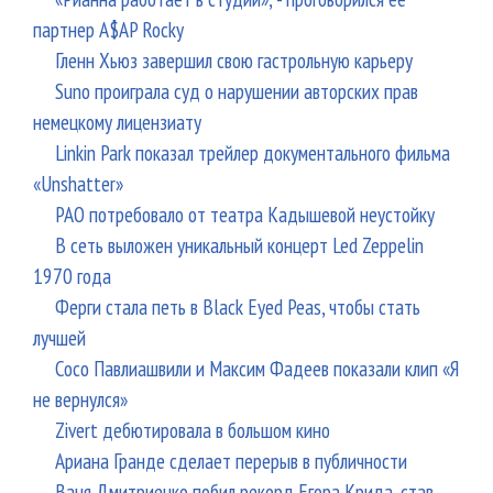
партнер A$AP Rocky
Гленн Хьюз завершил свою гастрольную карьеру
Suno проиграла суд о нарушении авторских прав
немецкому лицензиату
Linkin Park показал трейлер документального фильма
«Unshatter»
РАО потребовало от театра Кадышевой неустойку
В сеть выложен уникальный концерт Led Zeppelin
1970 года
Ферги стала петь в Black Eyed Peas, чтобы стать
лучшей
Сосо Павлиашвили и Максим Фадеев показали клип «Я
не вернулся»
Zivert дебютировала в большом кино
Ариана Гранде сделает перерыв в публичности
Ваня Дмитриенко побил рекорд Егора Крида, став