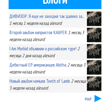
ДИВИЗОР: Я еще не заходил так далеко за...
1 месяц 1 неделя
назад
alexard
Второй альбом киприотов KA'APER
1 месяц 3
недели
назад
alexard
I Am Morbid объявили о российском туре!
2
месяца 2 дня
назад
alexard
Дебютный EP американцев Abitha
2 месяца 3
недели
назад
alexard
Новый альбом немцев Teeth of Lamb
2 месяца
3 недели
назад
alexard
ещё