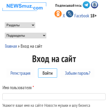
Перейти к основному
Подписывайтесь:
НОВОСТИ
содержанию
X
Facebook
18+
МУЗЫКИ И
Main menu
ШОУ БИЗНЕСА
Подразделы
NEWSMUZ.COM
Главная
»
Вход на сайт
Вы здесь
Вход на сайт
Регистрация
Войти
(активная вкладка)
Забыли пароль?
Имя пользователя
*
Укажите ваше имя на сайте Новости музыки и шоу бизнеса