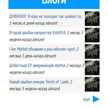
ДИВИЗОР: Я еще не заходил так далеко за...
1 месяц 6 дней
назад
alexard
Второй альбом киприотов KA'APER
1 месяц 3
недели
назад
alexard
I Am Morbid объявили о российском туре!
2
месяца 1 день
назад
alexard
Дебютный EP американцев Abitha
2 месяца 3
недели
назад
alexard
Новый альбом немцев Teeth of Lamb
2
месяца 3 недели
назад
alexard
ещё