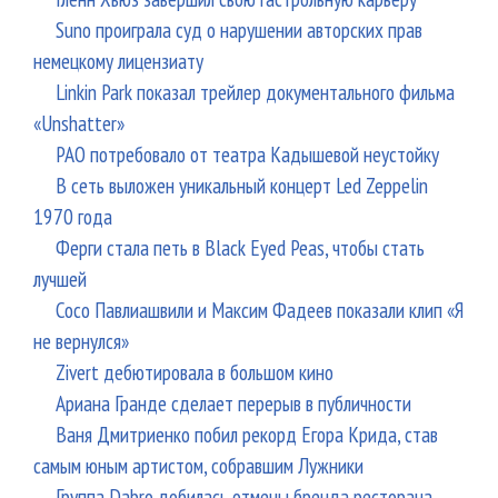
Suno проиграла суд о нарушении авторских прав
немецкому лицензиату
Linkin Park показал трейлер документального фильма
«Unshatter»
РАО потребовало от театра Кадышевой неустойку
В сеть выложен уникальный концерт Led Zeppelin
1970 года
Ферги стала петь в Black Eyed Peas, чтобы стать
лучшей
Сосо Павлиашвили и Максим Фадеев показали клип «Я
не вернулся»
Zivert дебютировала в большом кино
Ариана Гранде сделает перерыв в публичности
Ваня Дмитриенко побил рекорд Егора Крида, став
самым юным артистом, собравшим Лужники
Группа Dabro добилась отмены бренда ресторана