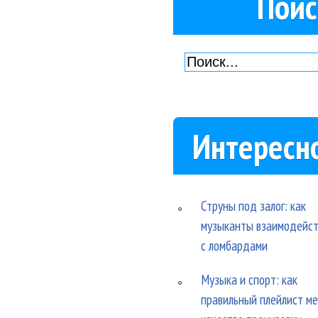
Поис
Интересн
Струны под залог: как
музыканты взаимодейс
с ломбардами
Музыка и спорт: как
правильный плейлист м