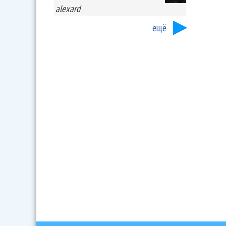
alexard
ещё