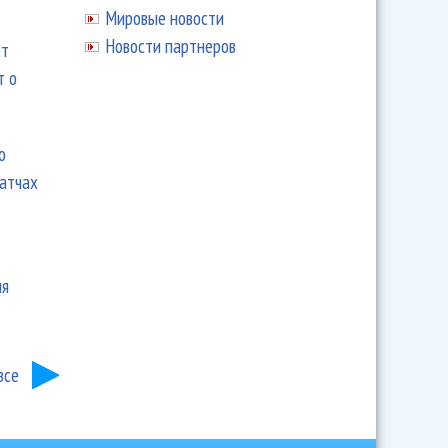
Мировые новости
Новости партнеров
ют
т о
ю
матчах
ия
все