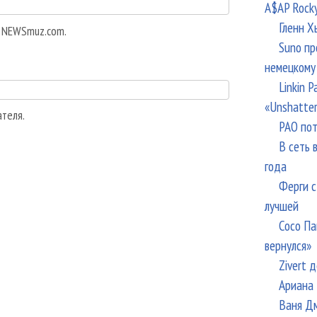
A$AP Rock
Гленн Х
а NEWSmuz.com.
Suno пр
немецкому
Linkin 
«Unshatte
ателя.
РАО пот
В сеть 
года
Ферги с
лучшей
Сосо Па
вернулся»
Zivert 
Ариана 
Ваня Дм