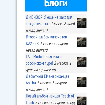
Блоги
ДИВИЗОР: Я еще не заходил
так далеко за...
1 месяц 6 дней
назад
alexard
Второй альбом киприотов
KA'APER
1 месяц 3 недели
назад
alexard
I Am Morbid объявили о
российском туре!
2 месяца 1
день
назад
alexard
Дебютный EP американцев
Abitha
2 месяца 3 недели
назад
alexard
Новый альбом немцев Teeth of
Lamb
2 месяца 3 недели
назад