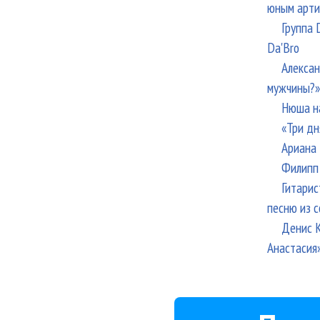
юным арти
Группа 
Da'Bro
Алексан
мужчины?»
Нюша н
«Три дн
Ариана 
Филипп 
Гитарис
песню из с
Денис К
Анастасия