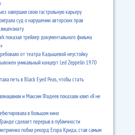
y
ьюз завершил свою гастрольную карьеру
оиграла суд о нарушении авторских прав
 лицензиату
Park показал трейлер документального фильма
r»
ребовало от театра Кадышевой неустойку
выложен уникальный концерт Led Zeppelin 1970
тала петь в Black Eyed Peas, чтобы стать
влиашвили и Максим Фадеев показали клип «Я не
дебютировала в большом кино
Гранде сделает перерыв в публичности
итриенко побил рекорд Егора Крида, став самым