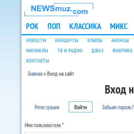
НОВОСТИ
МУЗЫКИ И
РОК
ПОП
КЛАССИКА
МИКС
Main menu
ШОУ БИЗНЕСА
НОВОСТИ
КОНЦЕРТЫ
КЛИПЫ
АНОНСЫ
Подразделы
МЮЗИКЛЫ
ТВ И РАДИО
ДЖАЗ
ФАБРИКА 
NEWSMUZ.COM
КОНТАКТЫ
Главная
»
Вход на сайт
Вы здесь
Вход н
Регистрация
Войти
(активная вкладка)
Забыли пароль?
Имя пользователя
*