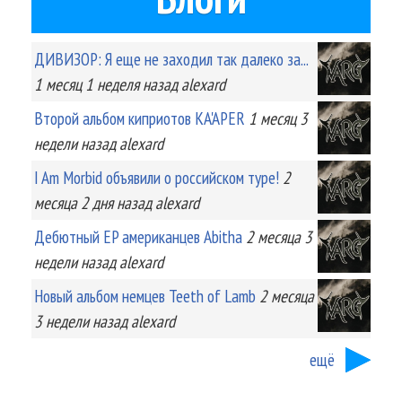
ДИВИЗОР: Я еще не заходил так далеко за...
1 месяц 1 неделя
назад
alexard
Второй альбом киприотов KA'APER
1 месяц 3
недели
назад
alexard
I Am Morbid объявили о российском туре!
2
месяца 2 дня
назад
alexard
Дебютный EP американцев Abitha
2 месяца 3
недели
назад
alexard
Новый альбом немцев Teeth of Lamb
2 месяца
3 недели
назад
alexard
ещё