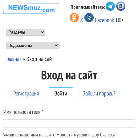
Перейти к основному
Подписывайтесь:
НОВОСТИ
содержанию
X
Facebook
18+
МУЗЫКИ И
Main menu
ШОУ БИЗНЕСА
Подразделы
NEWSMUZ.COM
Главная
»
Вход на сайт
Вы здесь
Вход на сайт
Регистрация
Войти
(активная вкладка)
Забыли пароль?
Имя пользователя
*
Укажите ваше имя на сайте Новости музыки и шоу бизнеса