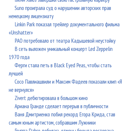
Suno проиграла суд о нарушении авторских прав
немецкому лицензиату
Linkin Park показал трейлер документального фильма
«Unshatter»
РАО потребовало от театра Кадышевой неустойку
В сеть выложен уникальный концерт Led Zeppelin
1970 года
Ферги стала петь в Black Eyed Peas, чтобы стать
лучшей
Сосо Павлиашвили и Максим Фадеев показали клип «Я
не вернулся»
Zivert дебютировала в большом кино
Ариана Гранде сделает перерыв в публичности
Ваня Дмитриенко побил рекорд Егора Крида, став
самым юным артистом, собравшим Лужники
Группа Dabro добилась отмены бренда ресторана