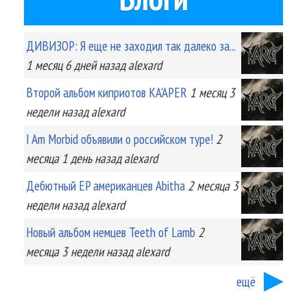
ДИВИЗОР: Я еще не заходил так далеко за...
1 месяц 6 дней
назад
alexard
Второй альбом киприотов KA'APER
1 месяц 3
недели
назад
alexard
I Am Morbid объявили о российском туре!
2
месяца 1 день
назад
alexard
Дебютный EP американцев Abitha
2 месяца 3
недели
назад
alexard
Новый альбом немцев Teeth of Lamb
2
месяца 3 недели
назад
alexard
ещё