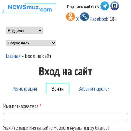
Перейти к основному
Подписывайтесь:
НОВОСТИ
содержанию
X
Facebook
18+
МУЗЫКИ И
Main menu
ШОУ БИЗНЕСА
Подразделы
NEWSMUZ.COM
Главная
»
Вход на сайт
Вы здесь
Вход на сайт
Регистрация
Войти
(активная вкладка)
Забыли пароль?
Имя пользователя
*
Укажите ваше имя на сайте Новости музыки и шоу бизнеса