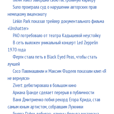
Suno проиграла суд о нарушении авторских прав
немецкому лицензиату
Linkin Park показал трейлер документального фильма
«Unshatter»
РАО потребовало от театра Кадышевой неустойку
В сеть выложен уникальный концерт Led Zeppelin
1970 года
Ферги стала петь в Black Eyed Peas, чтобы стать
лучшей
Сосо Павлиашвили и Максим Фадеев показали клип «Я
не вернулся»
Zivert дебютировала в большом кино
Ариана Гранде сделает перерыв в публичности
Ваня Дмитриенко побил рекорд Егора Крида, став
самым юным артистом, собравшим Лужники
Группа Dabro добилась отмены бренда ресторана