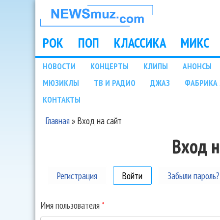
НОВОСТИ
МУЗЫКИ И
РОК
ПОП
КЛАССИКА
МИКС
Main menu
ШОУ БИЗНЕСА
НОВОСТИ
КОНЦЕРТЫ
КЛИПЫ
АНОНСЫ
Подразделы
МЮЗИКЛЫ
ТВ И РАДИО
ДЖАЗ
ФАБРИКА 
NEWSMUZ.COM
КОНТАКТЫ
Главная
»
Вход на сайт
Вы здесь
Вход н
Регистрация
Войти
(активная вкладка)
Забыли пароль?
Имя пользователя
*