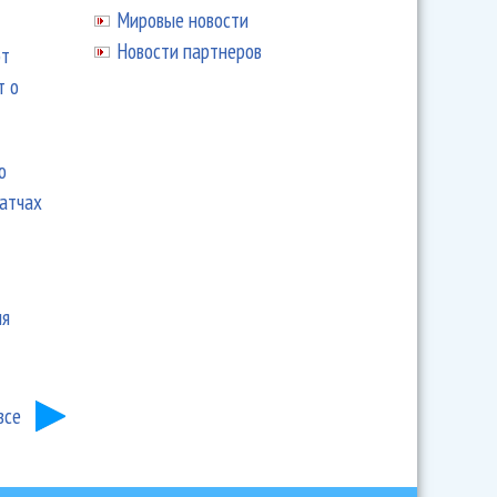
Мировые новости
Новости партнеров
ют
т о
ю
матчах
ия
все