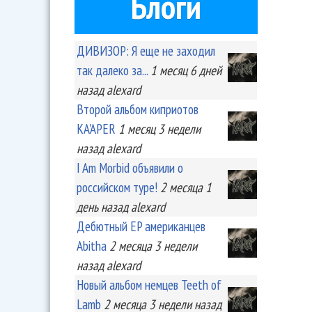
Блоги
ДИВИЗОР: Я еще не заходил
так далеко за...
1 месяц 6 дней
назад
alexard
Второй альбом киприотов
KA'APER
1 месяц 3 недели
назад
alexard
I Am Morbid объявили о
российском туре!
2 месяца 1
день
назад
alexard
Дебютный EP американцев
Abitha
2 месяца 3 недели
назад
alexard
Новый альбом немцев Teeth of
Lamb
2 месяца 3 недели
назад