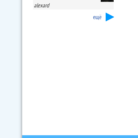
alexard
ещё