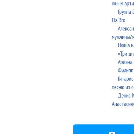
юным арти
Группа 
Da'Bro
Алексан
мужчины?»
Нюша н
«Три дн
Ариана 
Филипп 
Гитарис
песню из с
Денис К
Анастасия