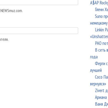
A$AP Rock
Гленн Х
а NEWSmuz.com.
Suno пр
немецкому
Linkin 
«Unshatte
ателя.
РАО пот
В сеть 
года
Ферги с
лучшей
Сосо Па
вернулся»
Zivert 
Ариана 
Ваня Дм