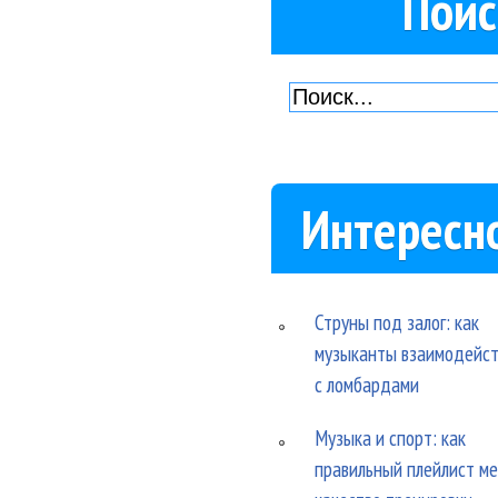
Поис
Интересн
Струны под залог: как
музыканты взаимодейс
с ломбардами
Музыка и спорт: как
правильный плейлист м