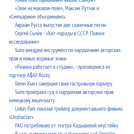
«Элли на маковом поле», Максим Лутчак и
«Смешарики» объединились
Авраам Руссо выпустил две солнечные песни
Сергей Сычёв - «Хит-парады в СССР. Полное
исследование»
Suno внедрил инструмент по нарушениям авторских
прав и новые водяные знаки
«Рианна работает в студии», - проговорился ее
партнер A$AP Rocky
Гленн Хьюз завершил свою гастрольную карьеру
Suno проиграла суд о нарушении авторских прав
немецкому лицензиату
Linkin Park показал трейлер документального фильма
«Unshatter»
РАО потребовало от театра Кадышевой неустойку
В сеть выложен уникальный концерт Led Zeppelin