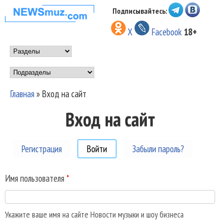
Перейти к основному
Подписывайтесь:
НОВОСТИ
содержанию
X
Facebook
18+
МУЗЫКИ И
Main menu
ШОУ БИЗНЕСА
Подразделы
NEWSMUZ.COM
Главная
»
Вход на сайт
Вы здесь
Вход на сайт
Регистрация
Войти
(активная вкладка)
Забыли пароль?
Имя пользователя
*
Укажите ваше имя на сайте Новости музыки и шоу бизнеса