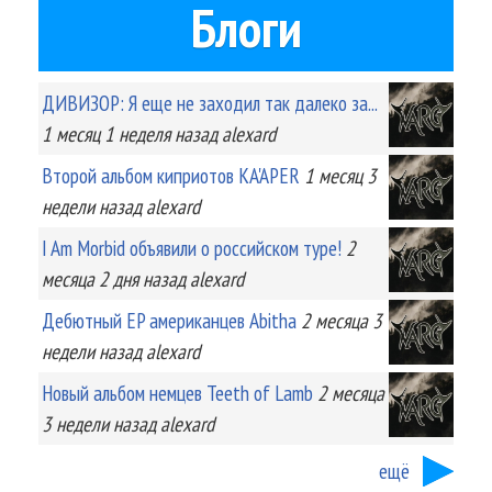
Блоги
ДИВИЗОР: Я еще не заходил так далеко за...
1 месяц 1 неделя
назад
alexard
Второй альбом киприотов KA'APER
1 месяц 3
недели
назад
alexard
I Am Morbid объявили о российском туре!
2
месяца 2 дня
назад
alexard
Дебютный EP американцев Abitha
2 месяца 3
недели
назад
alexard
Новый альбом немцев Teeth of Lamb
2 месяца
3 недели
назад
alexard
ещё