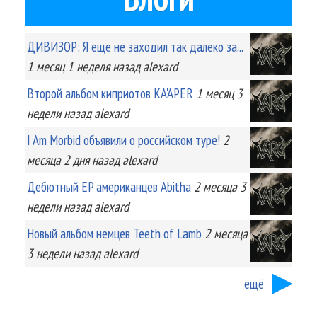
ДИВИЗОР: Я еще не заходил так далеко за...
1 месяц 1 неделя
назад
alexard
Второй альбом киприотов KA'APER
1 месяц 3
недели
назад
alexard
I Am Morbid объявили о российском туре!
2
месяца 2 дня
назад
alexard
Дебютный EP американцев Abitha
2 месяца 3
недели
назад
alexard
Новый альбом немцев Teeth of Lamb
2 месяца
3 недели
назад
alexard
ещё