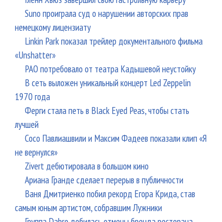
Suno проиграла суд о нарушении авторских прав
немецкому лицензиату
Linkin Park показал трейлер документального фильма
«Unshatter»
РАО потребовало от театра Кадышевой неустойку
В сеть выложен уникальный концерт Led Zeppelin
1970 года
Ферги стала петь в Black Eyed Peas, чтобы стать
лучшей
Сосо Павлиашвили и Максим Фадеев показали клип «Я
не вернулся»
Zivert дебютировала в большом кино
Ариана Гранде сделает перерыв в публичности
Ваня Дмитриенко побил рекорд Егора Крида, став
самым юным артистом, собравшим Лужники
Группа Dabro добилась отмены бренда ресторана