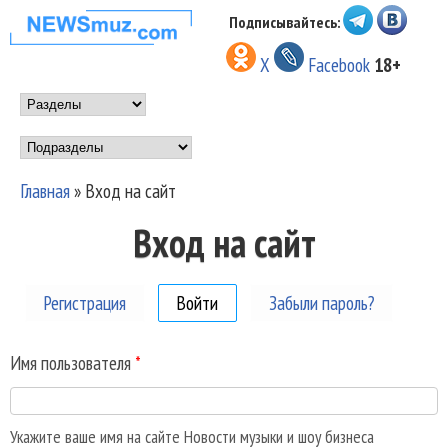
Перейти к основному
Подписывайтесь:
НОВОСТИ
содержанию
X
Facebook
18+
МУЗЫКИ И
Main menu
ШОУ БИЗНЕСА
Подразделы
NEWSMUZ.COM
Главная
»
Вход на сайт
Вы здесь
Вход на сайт
Регистрация
Войти
(активная вкладка)
Забыли пароль?
Имя пользователя
*
Укажите ваше имя на сайте Новости музыки и шоу бизнеса