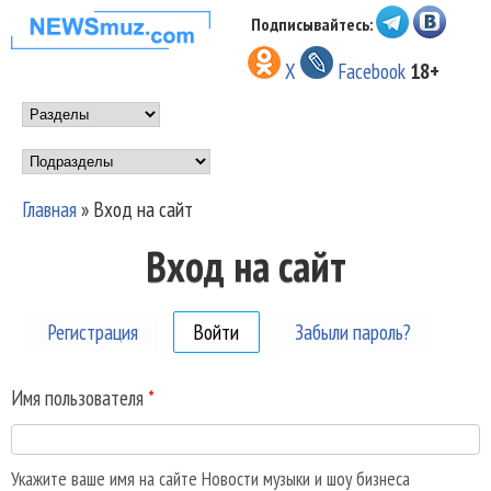
Перейти к основному
Подписывайтесь:
НОВОСТИ
содержанию
X
Facebook
18+
МУЗЫКИ И
Main menu
ШОУ БИЗНЕСА
Подразделы
NEWSMUZ.COM
Главная
»
Вход на сайт
Вы здесь
Вход на сайт
Регистрация
Войти
(активная вкладка)
Забыли пароль?
Имя пользователя
*
Укажите ваше имя на сайте Новости музыки и шоу бизнеса