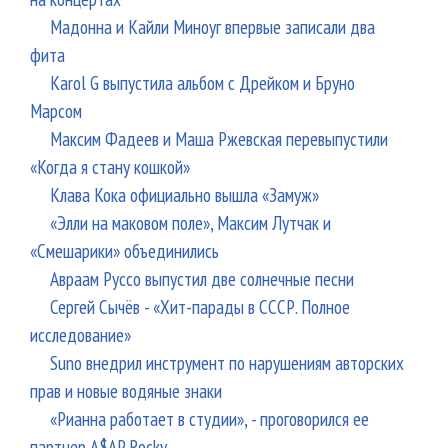
Мадонна и Кайли Миноуг впервые записали два
фита
Karol G выпустила альбом с Дрейком и Бруно
Марсом
Максим Фадеев и Маша Ржевская перевыпустили
«Когда я стану кошкой»
Клава Кока официально вышла «Замуж»
«Элли на маковом поле», Максим Лутчак и
«Смешарики» объединились
Авраам Руссо выпустил две солнечные песни
Сергей Сычёв - «Хит-парады в СССР. Полное
исследование»
Suno внедрил инструмент по нарушениям авторских
прав и новые водяные знаки
«Рианна работает в студии», - проговорился ее
партнер A$AP Rocky