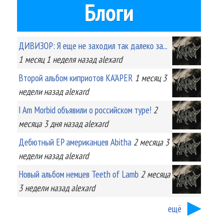
Блоги
ДИВИЗОР: Я еще не заходил так далеко за...
1 месяц 1 неделя
назад
alexard
Второй альбом киприотов KA'APER
1 месяц 3
недели
назад
alexard
I Am Morbid объявили о российском туре!
2
месяца 3 дня
назад
alexard
Дебютный EP американцев Abitha
2 месяца 3
недели
назад
alexard
Новый альбом немцев Teeth of Lamb
2 месяца
3 недели
назад
alexard
ещё