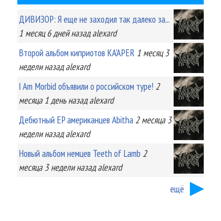
ДИВИЗОР: Я еще не заходил так далеко за...
1 месяц 6 дней
назад
alexard
Второй альбом киприотов KA'APER
1 месяц 3
недели
назад
alexard
I Am Morbid объявили о российском туре!
2
месяца 1 день
назад
alexard
Дебютный EP американцев Abitha
2 месяца 3
недели
назад
alexard
Новый альбом немцев Teeth of Lamb
2
месяца 3 недели
назад
alexard
ещё