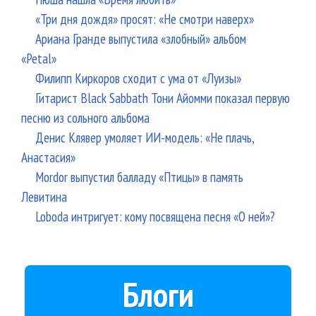
«Три дня дождя» просят: «Не смотри наверх»
Ариана Гранде выпустила «злобный» альбом
«Petal»
Филипп Киркоров сходит с ума от «Луизы»
Гитарист Black Sabbath Тони Айомми показал первую
песню из сольного альбома
Денис Клявер умоляет ИИ-модель: «Не плачь,
Анастасия»
Mordor выпустил балладу «Птицы» в память
Левитина
Loboda интригует: кому посвящена песня «О ней»?
Блоги