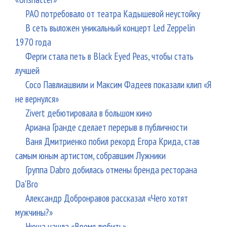
РАО потребовало от театра Кадышевой неустойку
В сеть выложен уникальный концерт Led Zeppelin
1970 года
Ферги стала петь в Black Eyed Peas, чтобы стать
лучшей
Сосо Павлиашвили и Максим Фадеев показали клип «Я
не вернулся»
Zivert дебютировала в большом кино
Ариана Гранде сделает перерыв в публичности
Ваня Дмитриенко побил рекорд Егора Крида, став
самым юным артистом, собравшим Лужники
Группа Dabro добилась отмены бренда ресторана
Da'Bro
Александр Добронравов рассказал «Чего хотят
мужчины?»
Нюша нашла «Время любить»