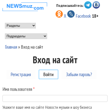
Перейти к основному
Подписывайтесь:
НОВОСТИ
содержанию
X
Facebook
18+
МУЗЫКИ И
Main menu
ШОУ БИЗНЕСА
Подразделы
NEWSMUZ.COM
Главная
»
Вход на сайт
Вы здесь
Вход на сайт
Регистрация
Войти
(активная вкладка)
Забыли пароль?
Имя пользователя
*
Укажите ваше имя на сайте Новости музыки и шоу бизнеса