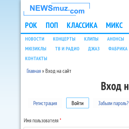
НОВОСТИ
МУЗЫКИ И
РОК
ПОП
КЛАССИКА
МИКС
Main menu
ШОУ БИЗНЕСА
НОВОСТИ
КОНЦЕРТЫ
КЛИПЫ
АНОНСЫ
Подразделы
МЮЗИКЛЫ
ТВ И РАДИО
ДЖАЗ
ФАБРИКА 
NEWSMUZ.COM
КОНТАКТЫ
Главная
»
Вход на сайт
Вы здесь
Вход н
Регистрация
Войти
(активная вкладка)
Забыли пароль?
Имя пользователя
*