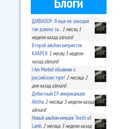
Блоги
ДИВИЗОР: Я еще не заходил
так далеко за...
1 месяц 1
неделя
назад
alexard
Второй альбом киприотов
KA'APER
1 месяц 3 недели
назад
alexard
I Am Morbid объявили о
российском туре!
2 месяца 2
дня
назад
alexard
Дебютный EP американцев
Abitha
2 месяца 3 недели
назад
alexard
Новый альбом немцев Teeth of
Lamb
2 месяца 3 недели
назад