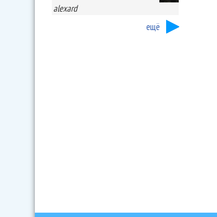
alexard
ещё