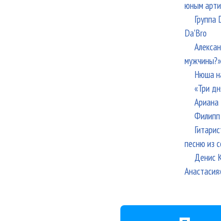
юным арти
Группа 
Da'Bro
Алексан
мужчины?»
Нюша н
«Три дн
Ариана 
Филипп 
Гитарис
песню из с
Денис К
Анастасия