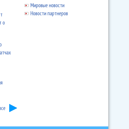
Мировые новости
Новости партнеров
ют
т о
ю
матчах
ия
все