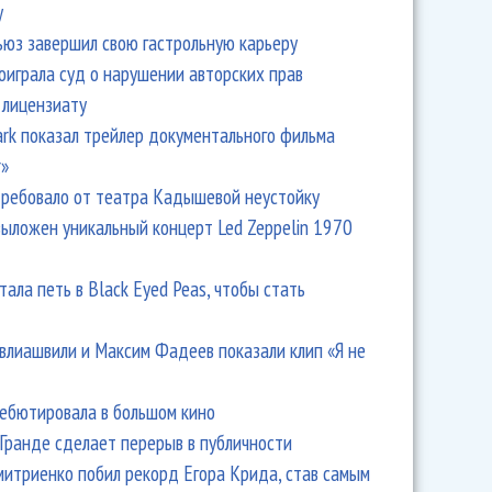
y
ьюз завершил свою гастрольную карьеру
оиграла суд о нарушении авторских прав
 лицензиату
Park показал трейлер документального фильма
r»
ребовало от театра Кадышевой неустойку
выложен уникальный концерт Led Zeppelin 1970
тала петь в Black Eyed Peas, чтобы стать
влиашвили и Максим Фадеев показали клип «Я не
дебютировала в большом кино
Гранде сделает перерыв в публичности
итриенко побил рекорд Егора Крида, став самым