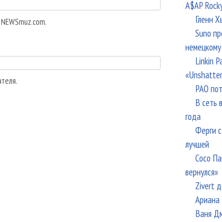
A$AP Rock
Гленн Х
а NEWSmuz.com.
Suno пр
немецкому
Linkin 
«Unshatte
ателя.
РАО пот
В сеть 
года
Ферги с
лучшей
Сосо Па
вернулся»
Zivert 
Ариана 
Ваня Дм