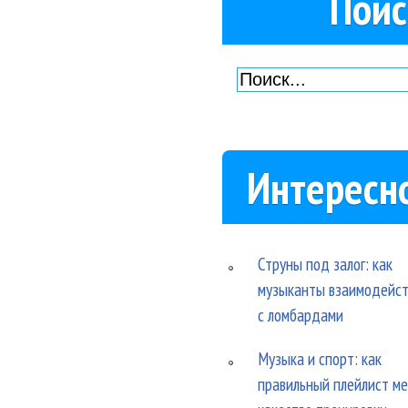
Поис
Интересн
Струны под залог: как
музыканты взаимодейс
с ломбардами
Музыка и спорт: как
правильный плейлист м