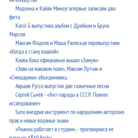
Мадонна и Кайли Миноуг впервые записали два
фита
Karol G выпустила альбом с Дрейком и Бруно
Марсом
Максим Фадеев и Маша Ржевская перевыпустили
«Когда я стану кошкой»
Клава Кока официально вышла «Замуж»
«Элли на маковом поле», Максим Лутчак и
«Смешарики» объединились
Авраам Руссо выпустил две солнечные песни
Сергей Сычёв - «Хит-парады в СССР. Полное
исследование»
Suno внедрил инструмент по нарушениям авторских
прав и новые водяные знаки
«Рианна работает в студии», - проговорился ее
партнер A$AP Rocky