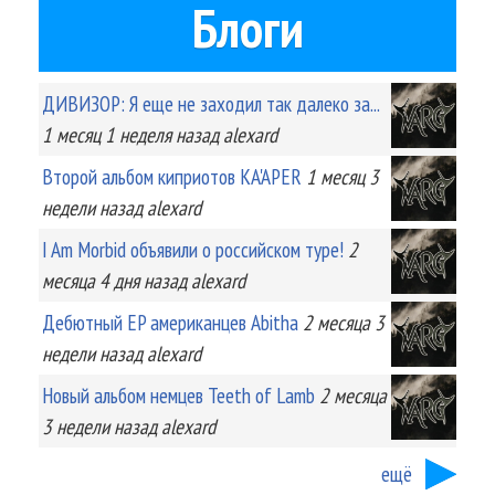
Блоги
ДИВИЗОР: Я еще не заходил так далеко за...
1 месяц 1 неделя
назад
alexard
Второй альбом киприотов KA'APER
1 месяц 3
недели
назад
alexard
I Am Morbid объявили о российском туре!
2
месяца 4 дня
назад
alexard
Дебютный EP американцев Abitha
2 месяца 3
недели
назад
alexard
Новый альбом немцев Teeth of Lamb
2 месяца
3 недели
назад
alexard
ещё