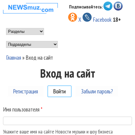
Перейти к основному
Подписывайтесь:
НОВОСТИ
содержанию
X
Facebook
18+
МУЗЫКИ И
Main menu
ШОУ БИЗНЕСА
Подразделы
NEWSMUZ.COM
Главная
»
Вход на сайт
Вы здесь
Вход на сайт
Регистрация
Войти
(активная вкладка)
Забыли пароль?
Имя пользователя
*
Укажите ваше имя на сайте Новости музыки и шоу бизнеса