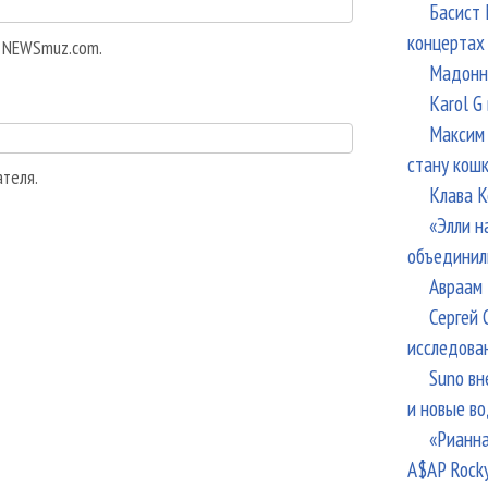
Басист 
концертах
а NEWSmuz.com.
Мадонна
Karol G
Максим 
стану кош
ателя.
Клава К
«Элли н
объединил
Авраам 
Сергей 
исследова
Suno вн
и новые в
«Рианна
A$AP Rock