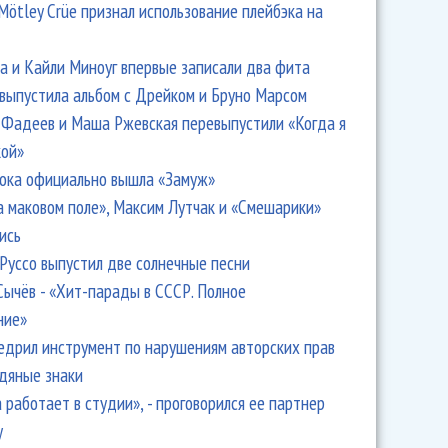
Mötley Crüe признал использование плейбэка на
 и Кайли Миноуг впервые записали два фита
 выпустила альбом с Дрейком и Бруно Марсом
Фадеев и Маша Ржевская перевыпустили «Когда я
кой»
ока официально вышла «Замуж»
а маковом поле», Максим Лутчак и «Смешарики»
ись
Руссо выпустил две солнечные песни
Сычёв - «Хит-парады в СССР. Полное
ние»
едрил инструмент по нарушениям авторских прав
одяные знаки
 работает в студии», - проговорился ее партнер
y