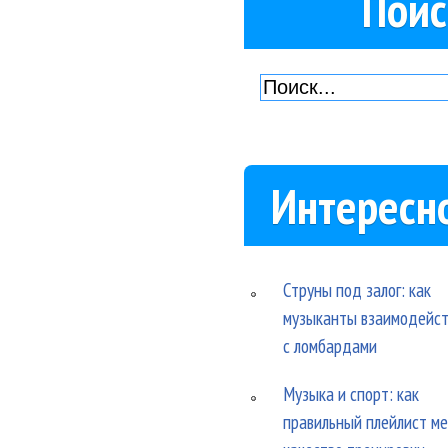
Поис
Интересн
Струны под залог: как
музыканты взаимодейс
с ломбардами
Музыка и спорт: как
правильный плейлист м