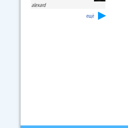
alexard
ещё