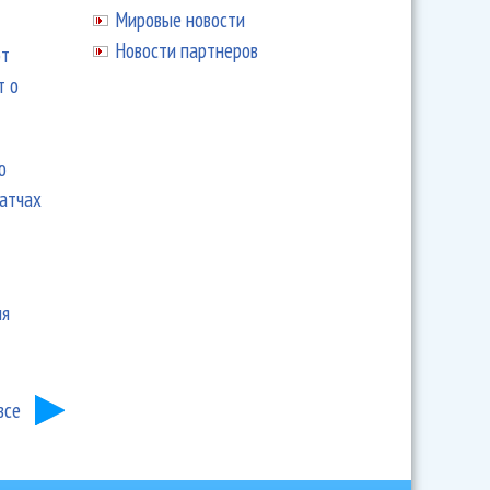
Мировые новости
Новости партнеров
ют
т о
ю
матчах
ия
все