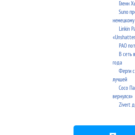
Гленн Х
Suno пр
немецкому
Linkin 
«Unshatte
РАО пот
В сеть 
года
Ферги с
лучшей
Сосо Па
вернулся»
Zivert 