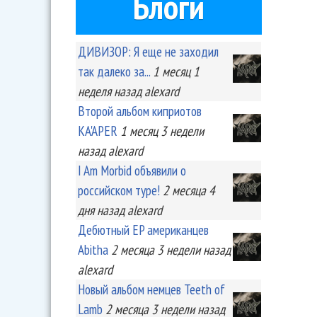
Блоги
ДИВИЗОР: Я еще не заходил
так далеко за...
1 месяц 1
неделя
назад
alexard
Второй альбом киприотов
KA'APER
1 месяц 3 недели
назад
alexard
I Am Morbid объявили о
российском туре!
2 месяца 4
дня
назад
alexard
Дебютный EP американцев
Abitha
2 месяца 3 недели
назад
alexard
Новый альбом немцев Teeth of
Lamb
2 месяца 3 недели
назад