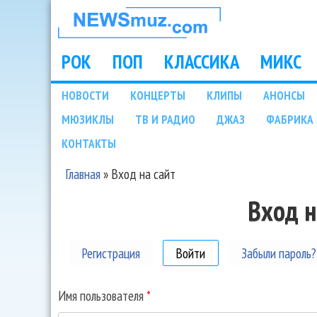
НОВОСТИ
МУЗЫКИ И
РОК
ПОП
КЛАССИКА
МИКС
Main menu
ШОУ БИЗНЕСА
НОВОСТИ
КОНЦЕРТЫ
КЛИПЫ
АНОНСЫ
Подразделы
МЮЗИКЛЫ
ТВ И РАДИО
ДЖАЗ
ФАБРИКА 
NEWSMUZ.COM
КОНТАКТЫ
Главная
»
Вход на сайт
Вы здесь
Вход н
Регистрация
Войти
(активная вкладка)
Забыли пароль?
Имя пользователя
*