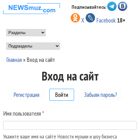
Перейти к основному
Подписывайтесь:
НОВОСТИ
содержанию
X
Facebook
18+
МУЗЫКИ И
Main menu
ШОУ БИЗНЕСА
Подразделы
NEWSMUZ.COM
Главная
»
Вход на сайт
Вы здесь
Вход на сайт
Регистрация
Войти
(активная вкладка)
Забыли пароль?
Имя пользователя
*
Укажите ваше имя на сайте Новости музыки и шоу бизнеса