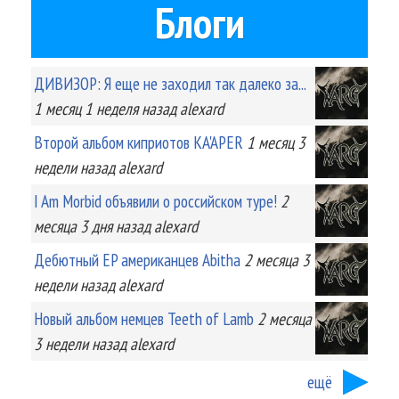
Блоги
ДИВИЗОР: Я еще не заходил так далеко за...
1 месяц 1 неделя
назад
alexard
Второй альбом киприотов KA'APER
1 месяц 3
недели
назад
alexard
I Am Morbid объявили о российском туре!
2
месяца 3 дня
назад
alexard
Дебютный EP американцев Abitha
2 месяца 3
недели
назад
alexard
Новый альбом немцев Teeth of Lamb
2 месяца
3 недели
назад
alexard
ещё