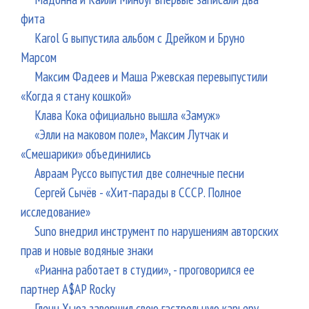
фита
Karol G выпустила альбом с Дрейком и Бруно
Марсом
Максим Фадеев и Маша Ржевская перевыпустили
«Когда я стану кошкой»
Клава Кока официально вышла «Замуж»
«Элли на маковом поле», Максим Лутчак и
«Смешарики» объединились
Авраам Руссо выпустил две солнечные песни
Сергей Сычёв - «Хит-парады в СССР. Полное
исследование»
Suno внедрил инструмент по нарушениям авторских
прав и новые водяные знаки
«Рианна работает в студии», - проговорился ее
партнер A$AP Rocky
Гленн Хьюз завершил свою гастрольную карьеру