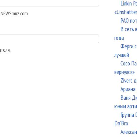
Linkin 
«Unshatte
а NEWSmuz.com.
РАО пот
В сеть 
года
Ферги с
ателя.
лучшей
Сосо Па
вернулся»
Zivert 
Ариана 
Ваня Дм
юным арти
Группа 
Da'Bro
Алексан