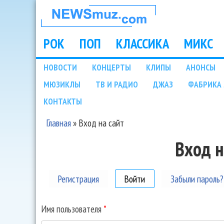
НОВОСТИ
МУЗЫКИ И
РОК
ПОП
КЛАССИКА
МИКС
Main menu
ШОУ БИЗНЕСА
НОВОСТИ
КОНЦЕРТЫ
КЛИПЫ
АНОНСЫ
Подразделы
МЮЗИКЛЫ
ТВ И РАДИО
ДЖАЗ
ФАБРИКА 
NEWSMUZ.COM
КОНТАКТЫ
Главная
»
Вход на сайт
Вы здесь
Вход н
Регистрация
Войти
(активная вкладка)
Забыли пароль?
Имя пользователя
*