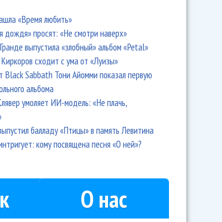
ашла «Время любить»
я дождя» просят: «Не смотри наверх»
Гранде выпустила «злобный» альбом «Petal»
Киркоров сходит с ума от «Луизы»
т Black Sabbath Тони Айомми показал первую
ольного альбома
лявер умоляет ИИ-модель: «Не плачь,
»
выпустил балладу «Птицы» в память Левитина
интригует: кому посвящена песня «О ней»?
к
О нас