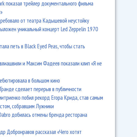
Park показал трейлер документального фильма
r»
ребовало от театра Кадышевой неустойку
выложен уникальный концерт Led Zeppelin 1970
тала петь в Black Eyed Peas, чтобы стать
влиашвили и Максим Фадеев показали клип «Я не
дебютировала в большом кино
Гранде сделает перерыв в публичности
итриенко побил рекорд Егора Крида, став самым
стом, собравшим Лужники
Dabro добилась отмены бренда ресторана
др Добронравов рассказал «Чего хотят