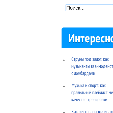
Интересн
Струны под залог: как
музыканты взаимодейс
с ломбардами
Музыка и спорт: как
правильный плейлист м
качество тренировки
Как рестораны выбира