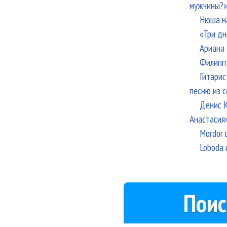
мужчины?»
Нюша н
«Три дн
Ариана 
Филипп 
Гитарис
песню из с
Денис К
Анастасия
Mordor 
Loboda 
Поис