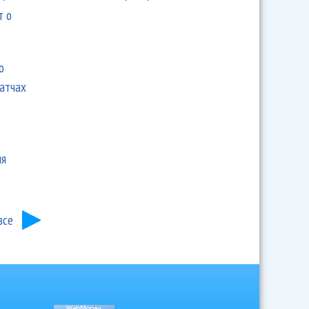
т о
ю
матчах
ия
все