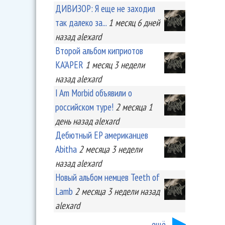
ДИВИЗОР: Я еще не заходил
так далеко за...
1 месяц 6 дней
назад
alexard
Второй альбом киприотов
KA'APER
1 месяц 3 недели
назад
alexard
I Am Morbid объявили о
российском туре!
2 месяца 1
день
назад
alexard
Дебютный EP американцев
Abitha
2 месяца 3 недели
назад
alexard
Новый альбом немцев Teeth of
Lamb
2 месяца 3 недели
назад
alexard
ещё