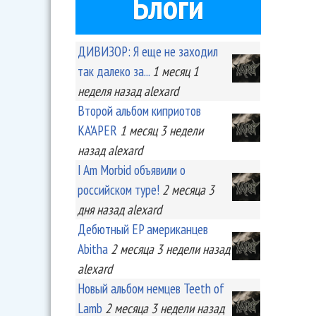
Блоги
ДИВИЗОР: Я еще не заходил
так далеко за...
1 месяц 1
неделя
назад
alexard
Второй альбом киприотов
KA'APER
1 месяц 3 недели
назад
alexard
I Am Morbid объявили о
российском туре!
2 месяца 3
дня
назад
alexard
Дебютный EP американцев
Abitha
2 месяца 3 недели
назад
alexard
Новый альбом немцев Teeth of
Lamb
2 месяца 3 недели
назад