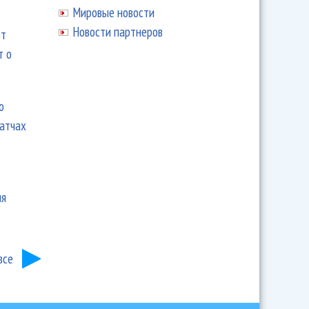
Мировые новости
Новости партнеров
ют
т о
ю
матчах
ия
все