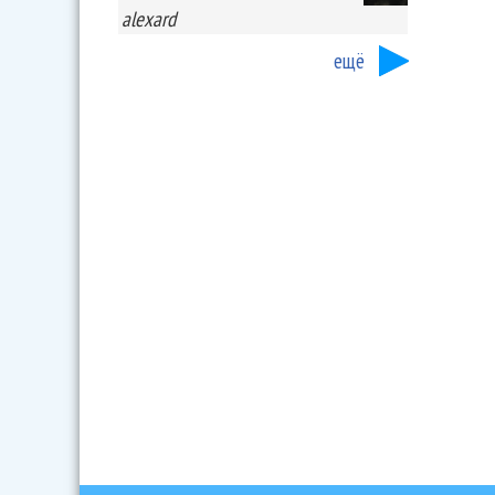
alexard
ещё