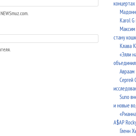
концертах
Мадонна
а NEWSmuz.com.
Karol G
Максим 
стану кош
Клава К
ателя.
«Элли н
объединил
Авраам 
Сергей 
исследова
Suno вн
и новые в
«Рианна
A$AP Rock
Гленн Х