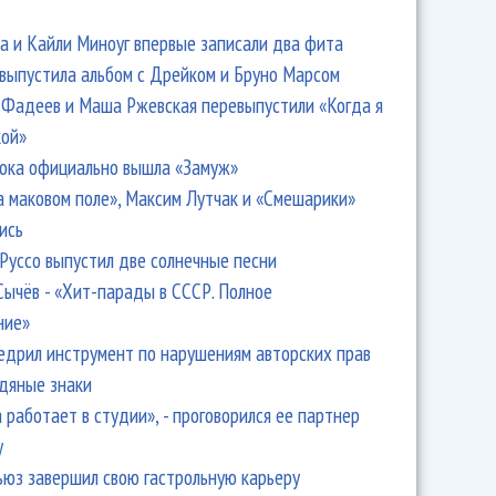
 и Кайли Миноуг впервые записали два фита
 выпустила альбом с Дрейком и Бруно Марсом
Фадеев и Маша Ржевская перевыпустили «Когда я
кой»
ока официально вышла «Замуж»
а маковом поле», Максим Лутчак и «Смешарики»
ись
Руссо выпустил две солнечные песни
Сычёв - «Хит-парады в СССР. Полное
ние»
едрил инструмент по нарушениям авторских прав
одяные знаки
 работает в студии», - проговорился ее партнер
y
ьюз завершил свою гастрольную карьеру