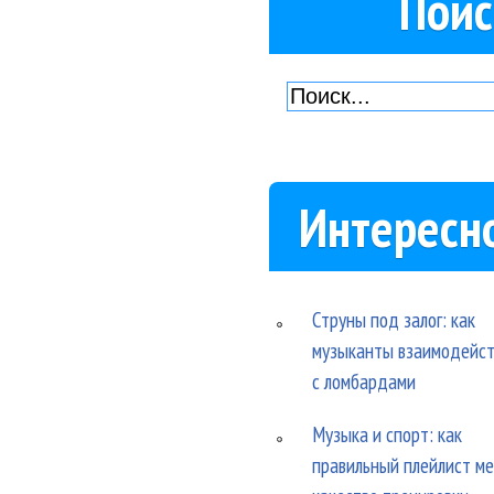
Поис
Интересн
Струны под залог: как
музыканты взаимодейс
с ломбардами
Музыка и спорт: как
правильный плейлист м