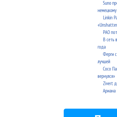
Suno пр
немецкому
Linkin 
«Unshatte
РАО пот
В сеть 
года
Ферги с
лучшей
Сосо Па
вернулся»
Zivert 
Ариана 