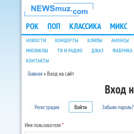
НОВОСТИ
МУЗЫКИ И
РОК
ПОП
КЛАССИКА
МИКС
Main menu
ШОУ БИЗНЕСА
НОВОСТИ
КОНЦЕРТЫ
КЛИПЫ
АНОНСЫ
Подразделы
МЮЗИКЛЫ
ТВ И РАДИО
ДЖАЗ
ФАБРИКА 
NEWSMUZ.COM
КОНТАКТЫ
Главная
»
Вход на сайт
Вы здесь
Вход н
Регистрация
Войти
(активная вкладка)
Забыли пароль?
Имя пользователя
*