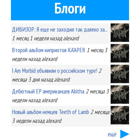
Блоги
ДИВИЗОР: Я еще не заходил так далеко за...
1 месяц 1 неделя
назад
alexard
Второй альбом киприотов KA'APER
1 месяц 3
недели
назад
alexard
I Am Morbid объявили о российском туре!
2
месяца 3 дня
назад
alexard
Дебютный EP американцев Abitha
2 месяца 3
недели
назад
alexard
Новый альбом немцев Teeth of Lamb
2 месяца
3 недели
назад
alexard
ещё