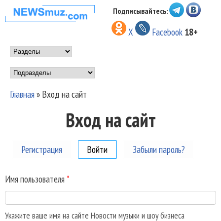
Перейти к основному
Подписывайтесь:
НОВОСТИ
содержанию
X
Facebook
18+
МУЗЫКИ И
Main menu
ШОУ БИЗНЕСА
Подразделы
NEWSMUZ.COM
Главная
»
Вход на сайт
Вы здесь
Вход на сайт
Регистрация
Войти
(активная вкладка)
Забыли пароль?
Имя пользователя
*
Укажите ваше имя на сайте Новости музыки и шоу бизнеса