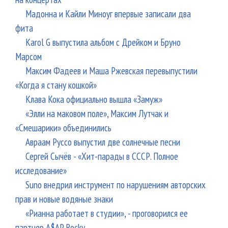
Мадонна и Кайли Миноуг впервые записали два
фита
Karol G выпустила альбом с Дрейком и Бруно
Марсом
Максим Фадеев и Маша Ржевская перевыпустили
«Когда я стану кошкой»
Клава Кока официально вышла «Замуж»
«Элли на маковом поле», Максим Лутчак и
«Смешарики» объединились
Авраам Руссо выпустил две солнечные песни
Сергей Сычёв - «Хит-парады в СССР. Полное
исследование»
Suno внедрил инструмент по нарушениям авторских
прав и новые водяные знаки
«Рианна работает в студии», - проговорился ее
партнер A$AP Rocky