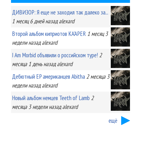
ДИВИЗОР: Я еще не заходил так далеко за...
1 месяц 6 дней
назад
alexard
Второй альбом киприотов KA'APER
1 месяц 3
недели
назад
alexard
I Am Morbid объявили о российском туре!
2
месяца 1 день
назад
alexard
Дебютный EP американцев Abitha
2 месяца 3
недели
назад
alexard
Новый альбом немцев Teeth of Lamb
2
месяца 3 недели
назад
alexard
ещё