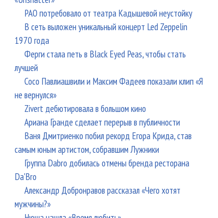
РАО потребовало от театра Кадышевой неустойку
В сеть выложен уникальный концерт Led Zeppelin
1970 года
Ферги стала петь в Black Eyed Peas, чтобы стать
лучшей
Сосо Павлиашвили и Максим Фадеев показали клип «Я
не вернулся»
Zivert дебютировала в большом кино
Ариана Гранде сделает перерыв в публичности
Ваня Дмитриенко побил рекорд Егора Крида, став
самым юным артистом, собравшим Лужники
Группа Dabro добилась отмены бренда ресторана
Da'Bro
Александр Добронравов рассказал «Чего хотят
мужчины?»
Нюша нашла «Время любить»