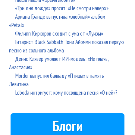
«Три дня дождя» просят: «Не смотри наверх»
Ариана Гранде выпустила «злобный» альбом
«Petal»
Филипп Киркоров сходит с ума от «Луизы»
Гитарист Black Sabbath Тони Айомми показал первую
песню из сольного альбома
Денис Клявер умоляет ИИ-модель: «Не плачь,
Анастасия»
Mordor выпустил балладу «Птицы» в память
Левитина
Loboda интригует: кому посвящена песня «О ней»?
Блоги