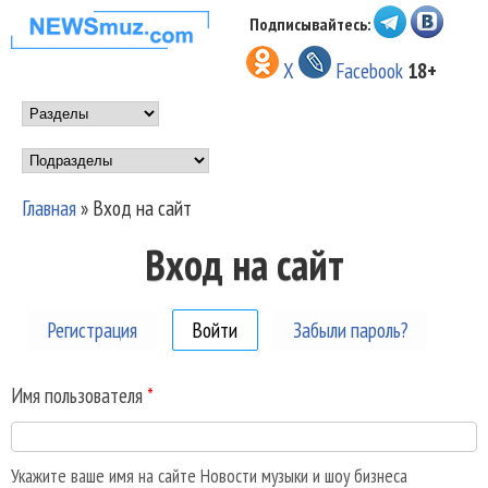
Перейти к основному
Подписывайтесь:
НОВОСТИ
содержанию
X
Facebook
18+
МУЗЫКИ И
Main menu
ШОУ БИЗНЕСА
Подразделы
NEWSMUZ.COM
Главная
»
Вход на сайт
Вы здесь
Вход на сайт
Регистрация
Войти
(активная вкладка)
Забыли пароль?
Имя пользователя
*
Укажите ваше имя на сайте Новости музыки и шоу бизнеса